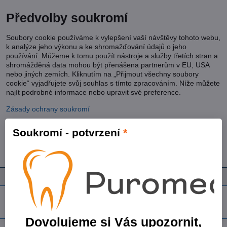
Předvolby soukromí
Soubory cookie používáme k vylepšení vaší návštěvy tohoto webu,
k analýze jeho výkonu a ke shromažďování údajů o jeho
používání. Můžeme k tomu použít nástroje a služby třetích stran a
shromážděná data mohou být přenášena partnerům v EU, USA
nebo jiných zemích. Kliknutím na „Přijmout všechny soubory
cookie“ vyjadřujete svůj souhlas s tímto zpracováním. Níže můžete
najít podrobné informace nebo upravit své preference.
Zásady ochrany soukromí
Soukromí - potvrzení
*
Přijmout všechny cookies
Ukázat podrobnosti
Panel uživatele
Dovolujeme si Vás upozornit,