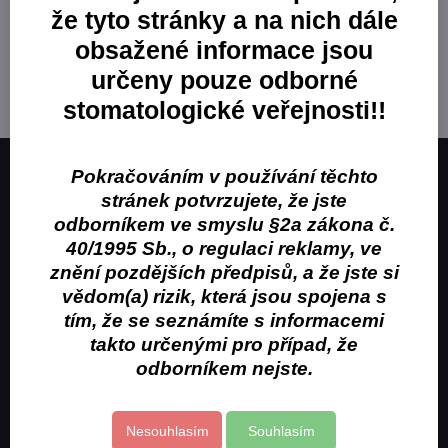
že tyto stránky a na nich dále
Ionyx Société
obsažené informace jsou
/c/producent/ionyx
určeny pouze odborné
V této kategorii nejsou žádné výrobky.
stomatologické veřejnosti!!
Pokračováním v používání těchto
Obchodní značka Puromedix, s.r.o. je distributorem
stránek potvrzujete, že jste
stomatologických potřeb.
odborníkem ve smyslu §2a zákona č.
40/1995 Sb., o regulaci reklamy, ve
Kontakt
znění pozdějších předpisů, a že jste si
Obchodní podmínky
vědom(a) rizik, která jsou spojena s
tím, že se seznámíte s informacemi
Kontakty pro objednávku
takto určenými pro případ, že
+420 733 113 043
odborníkem nejste.
objednavky@puromed.cz
Social
Nesouhlasím
Souhlasím