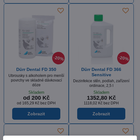
20%
20%
Dürr Dental FD 350
Dürr Dental FD 366
Sensitive
Ubrousky s alkoholem pro menší
povrchy ve skladné dávkovací
Dezinfekce stěn, podlah, zařízení
dóze
ordinace, 2,5 l
Skladem
Skladem
od 200 Kč
1352,80 Kč
od 165,29 Kč
bez DPH
1118,02 Kč
bez DPH
Zobrazit
Zobrazit