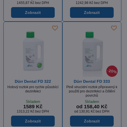
1455,87 Kč
bez DPH
1242,98 Kč
bez DPH
Zobrazit
Zobrazit
20%
Dürr Dental FD 322
Dürr Dental FD 333
Hotový roztok pro rychle působící
Plně virucidní roztok připravený k
dezinfekci
použití pro dezinfekci a čištění
povrchů
Skladem
Skladem
1589 Kč
od 158,40 Kč
1313,22 Kč
bez DPH
od 130,91 Kč
bez DPH
Zobrazit
Zobrazit