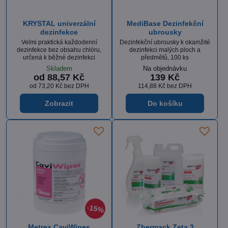
KRYSTAL univerzální
MediBase Dezinfekční
dezinfekce
ubrousky
Velmi praktická každodenní
Dezinfekční ubrousky k okamžité
dezinfekce bez obsahu chlóru,
dezinfekci malých ploch a
určená k běžné dezinfekci
předmětů, 100 ks
Skladem
Na objednávku
od 88,57 Kč
139 Kč
od 73,20 Kč
bez DPH
114,88 Kč
bez DPH
Zobrazit
Do košíku
15%
Metrex CaviWipes
Zhermack Zeta 3