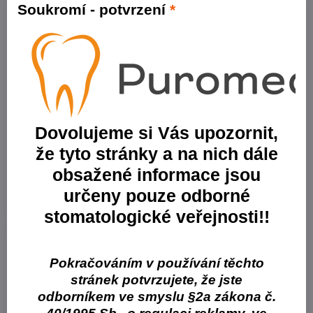
Soukromí - potvrzení
*
20%
30%
Hygitech DV 75
Hygitech DV 77
Dezinfekce ploch, 0,75 l / 5 l
Dezinfekce ploch, 1 l / 5 l / 100 ks
Dovolujeme si Vás upozornit,
/ 120 ks
že tyto stránky a na nich dále
Skladem
Skladem
od 466,40 Kč
od 176,40 Kč
obsažené informace jsou
od 385,45 Kč
bez DPH
od 145,79 Kč
bez DPH
určeny pouze odborné
Zobrazit
Zobrazit
stomatologické veřejnosti!!
Pokračováním v používání těchto
stránek potvrzujete, že jste
odborníkem ve smyslu §2a zákona č.