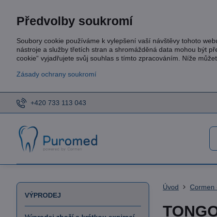
Předvolby soukromí
Soubory cookie používáme k vylepšení vaší návštěvy tohoto web
nástroje a služby třetích stran a shromážděná data mohou být p
cookie“ vyjadřujete svůj souhlas s tímto zpracováním. Níže může
Zásady ochrany soukromí
+420 733 113 043
Úvod
Cormen -
VÝPRODEJ
TONG