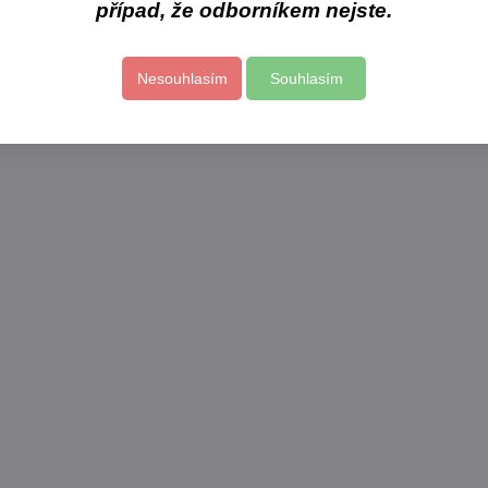
případ, že odborníkem nejste.
kční prádlo
Do košíku
Nesouhlasím
Souhlasím
DPH
47%
Zhermack Zeta 3
Eur