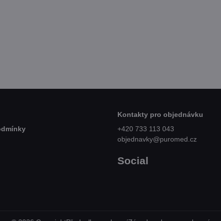
ent
Dezinfekce povrchů
Bez
100
Skladem
Skl
č
od 269 Kč
79
Zobrazit
Zobrazit
PH
od 222,31 Kč
bez DPH
70,
Kontakty pro objednávku
odmínky
+420 733 113 043
objednavky@puromed.cz
Social