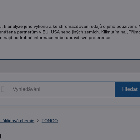
u, k analýze jeho výkonu a ke shromažďování údajů o jeho používání.
řenášena partnerům v EU, USA nebo jiných zemích. Kliknutím na „Přijm
te najít podrobné informace nebo upravit své preference.
Hledat
 úklidová chemie
TONGO
O