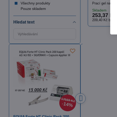
Všechny produkty
Prací gel na fun
Pouze skladem
Skladem
253,37 Kč
209,40 Kč
bez 
Hledat text
Prohledat
výsledky
filtru
fulltextem
17569 Kč
14%
EQUIA Forte HT Clinic Pack 200
Itena TotalCem