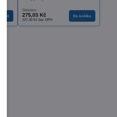
Skladem
275,03 Kč
brazit
Do košíku
227,30 Kč
bez DPH