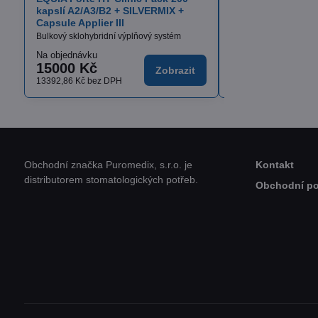
kapslí A2/A3/B2 + SILVERMIX +
Definitivní fixační cem
Capsule Applier III
Bulkový sklohybridní výplňový systém
Na objednávku
Skladem
15000 Kč
od 1636,17 K
Zobrazit
13392,86 Kč
bez DPH
od 1460,87 Kč
bez D
Obchodní značka Puromedix, s.r.o. je
Kontakt
distributorem stomatologických potřeb.
Obchodní p