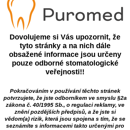
účinky
i pro ruční praní
Skladem
od 69,45 Kč
Do košíku
Zo
DPH
od 57,40 Kč
bez DPH
Dovolujeme si Vás upozornit, že
tyto stránky a na nich dále
obsažené informace jsou určeny
pouze odborné stomatologické
veřejnosti!!
Pokračováním v používání těchto stránek
potvrzujete, že jste odborníkem ve smyslu §2a
zákona č. 40/1995 Sb., o regulaci reklamy, ve
znění pozdějších předpisů, a že jste si
vědom(a) rizik, která jsou spojena s tím, že se
, tekutý prací
seznámíte s informacemi takto určenými pro