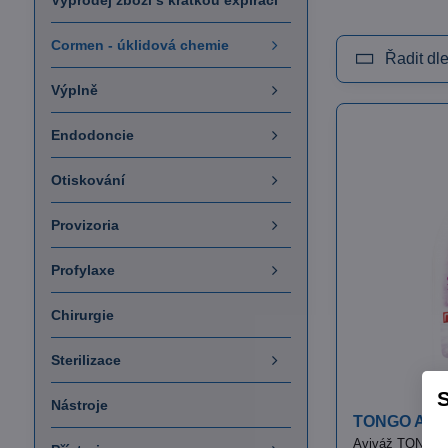
Výprodej zboží s krátkou expirací
Cormen - úklidová chemie
Řadit dle
Výplně
Endodoncie
Otiskování
Provizoria
Profylaxe
Chirurgie
Sterilizace
S
Nástroje
TONGO Avivá
Aviváž TONGO v