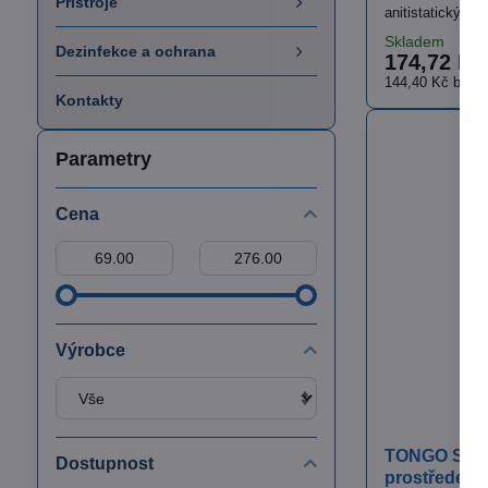
Přístroje
anitistatickými 
Skladem
Dezinfekce a ochrana
174,72 Kč
144,40 Kč
bez 
Kontakty
Parametry
Cena
Od:
Do:
Výrobce
TONGO Sport
Dostupnost
prostředek