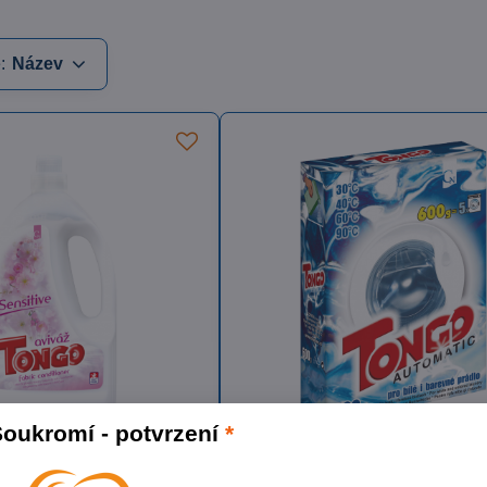
:
Název
oukromí - potvrzení
*
ž Sensitive bílá
TONGO prací prášek
yniká dobrými změkčujícími a
Prací prášek použitelný ve všech type