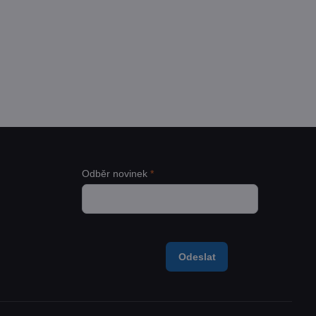
pudrové oboustranné nitrilové rukavice,
 ks
adem
 Kč
Zobrazit
54 Kč
bez DPH
Odběr novinek
*
Odeslat