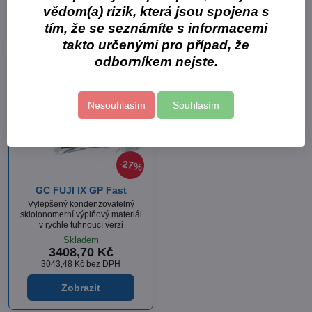
vědom(a) rizik, která jsou spojena s
Zobrazit
Zobrazit
tím, že se seznámíte s informacemi
takto určenými pro případ, že
odborníkem nejste.
Nesouhlasím
Souhlasím
27%
GC FUJI IX GP Fast
Vylepšený kondenzovatelný
skloionomerní výplňový materiál
v rychle tuhnoucí verzi
Skladem
3408,70 Kč
3043,48 Kč
bez DPH
Zobrazit