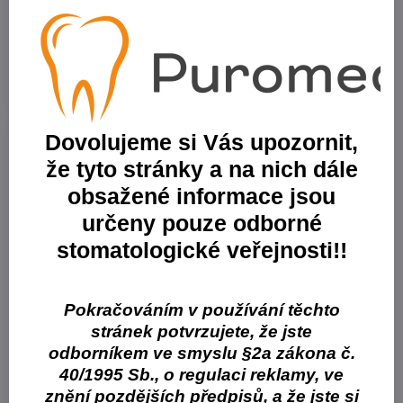
systém
Na objednávku
Skladem
15000 Kč
od 4216,97 Kč
13392,86 Kč
bez DPH
od 3765,15 Kč
bez DPH
Zobrazit
Zobrazit
Dovolujeme si Vás upozornit,
že tyto stránky a na nich dále
obsažené informace jsou
určeny pouze odborné
stomatologické veřejnosti!!
27%
28%
GC FUJI IX GP
GC FUJI IX GP Extra
Pokračováním v používání těchto
Vylepšený kondenzovatelný
Vylepšený kondenzovatelný
stránek potvrzujete, že jste
skloionomerní výplňový materiál
skloionomerní výplňový materiál
v rychle tuhnoucí verzi
v rychle tuhnoucí verzi
odborníkem ve smyslu §2a zákona č.
Skladem
Skladem
40/1995 Sb., o regulaci reklamy, ve
3360 Kč
3915,13 Kč
znění pozdějších předpisů, a že jste si
3000 Kč
bez DPH
3495,65 Kč
bez DPH