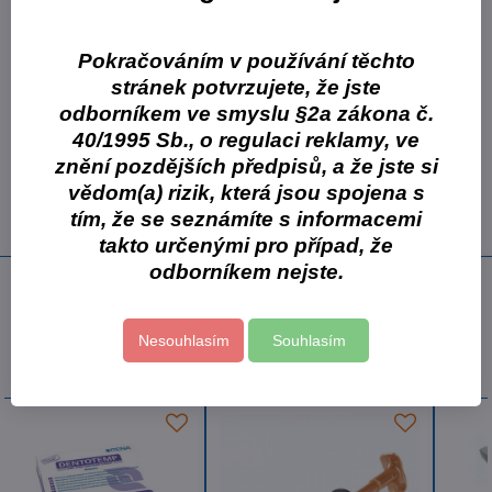
endodontickém ošetření
tuhnutí se iniciuje vodou a slinami
Pokračováním v používání těchto
vynikající přizpůsobivost a snadné odstranění
stránek potvrzujete, že jste
Balení: 30 g dóza
odborníkem ve smyslu §2a zákona č.
40/1995 Sb., o regulaci reklamy, ve
Více z kategorie
znění pozdějších předpisů, a že jste si
Výplně
Spotřební materiál
Endodoncie
vědom(a) rizik, která jsou spojena s
tím, že se seznámíte s informacemi
GC
Endodontické materiály
takto určenými pro případ, že
odborníkem nejste.
Předchozí produkt
Následující produkt
Nesouhlasím
Souhlasím
Další oblíbené produkty