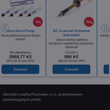
%
20%
Kerr Hawe klínky
Itena DentoCore
Interdentální klínky z platanového
Dostavbový materiál
dřeva
a
Skladem
Na objednávku
436 Kč
od 896 Kč
360,33 Kč
bez DPH
od 800 Kč
bez DPH
Zobrazit
Zobrazit
Obchodní značka Puromedix, s.r.o. je distributorem
stomatologických potřeb.