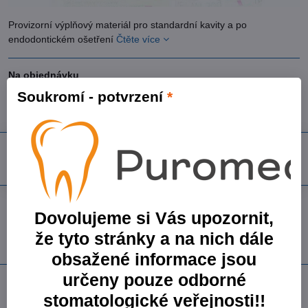
Provizorní výplňový materiál pro standardní kavity a po
endodontickém ošetření
Čtěte více
Na objednávku
Soukromí - potvrzení
*
603,83 Kč
539,13 Kč
bez DPH
Do košíku
Přidat k Oblíbeným
Dotaz k produktu
Doručení
Dovolujeme si Vás upozornit,
Skladové číslo:
g000286
že tyto stránky a na nich dále
Výrobce:
GC Corporation
obsažené informace jsou
určeny pouze odborné
Popis
stomatologické veřejnosti!!
provizorní výplňový materiál pro standardní kavity a po