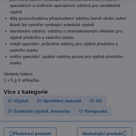
speciálních a vnitřních speciálních odstínů pro neviditelné
výplně
díky pozoruhodému přizpůsobení odstínu barvě okolní zubní
tkáně lze vytvářet vynikající estetické výplně
standardní odstíny: odstíny s chameleónovým efektem pro
výplně předního a zadního úseku
vnější speciální: průsvitné odstíny pro výplně předního a
zadního úseku
vnitřní speciální: opákní odstíny pouze pro výplně předního
úseku
Varianty balení:
1 x 5 g X stříkačka
Více z kategorie
Výplně
Spotřební materiál
GC
Estetické výplně, dostavby
Kompozita
Předchozí produkt
Následující produkt