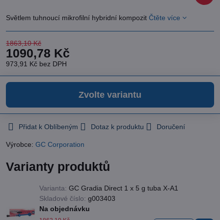
Světlem tuhnoucí mikrofilní hybridní kompozit
Čtěte více
1863,10 Kč
1090,78 Kč
973,91 Kč
bez DPH
Zvolte variantu
Přidat k Oblíbeným
Dotaz k produktu
Doručení
Výrobce:
GC Corporation
Varianty produktů
Varianta:
GC Gradia Direct 1 x 5 g tuba X-A1
Skladové číslo:
g003403
Na objednávku