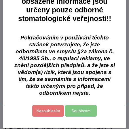
obsažené informace jsou
1090,78 Kč
973,91 Kč
bez DPH
určeny pouze odborné
stomatologické veřejnosti!!
Varianta:
GC Gradia Direct 1 x 5 g tuba X-A02
Skladové číslo:
g003409
Na objednávku
Pokračováním v používání těchto
1863,10 Kč
1090,78 Kč
stránek potvrzujete, že jste
973,91 Kč
bez DPH
odborníkem ve smyslu §2a zákona č.
40/1995 Sb., o regulaci reklamy, ve
Varianta:
GC Gradia Direct 1 x 5 g tuba X-WT
znění pozdějších předpisů, a že jste si
Skladové číslo:
g003407
vědom(a) rizik, která jsou spojena s
Na objednávku
tím, že se seznámíte s informacemi
1863,10 Kč
takto určenými pro případ, že
1090,78 Kč
973,91 Kč
odborníkem nejste.
bez DPH
Nesouhlasím
Souhlasím
Popis
světlem polymerující mikrofilní hybridní kompozit
jedinečný systém skládající se ze standardních, vnějších