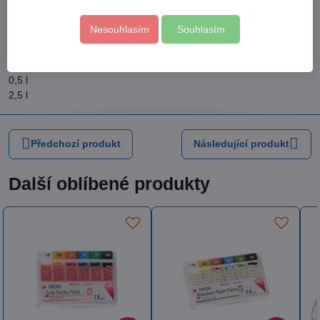
se substancemi, které pečují o pokožku a udržují přirozený
mastný film kůže, s faktory udržujícími vlhkost pokožky
Nesouhlasím
Souhlasím
a alantoin
Varianty balení:
0,5 l
2,5 l
Předchozí produkt
Následující produkt
Další oblíbené produkty