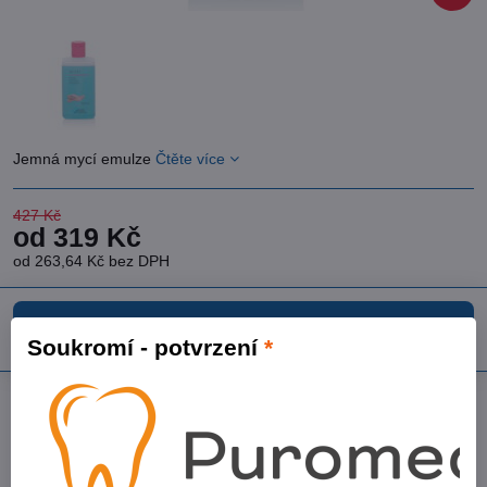
Jemná mycí emulze
Čtěte více
427 Kč
od 319 Kč
od 263,64 Kč
bez DPH
Zvolte variantu
Soukromí - potvrzení
*
Přidat k Oblíbeným
Dotaz k produktu
Doručení
Výrobce:
Dürr Dental AG