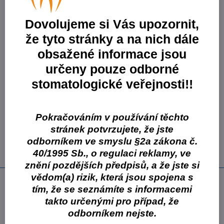
Varianty produktů
Dovolujeme si Vás upozornit,
Varianta:
HD 435 0,5 l
Skladové číslo:
CCH435C3550-Výprodej
že tyto stránky a na nich dále
Skladem
obsažené informace jsou
427 Kč
319 Kč
určeny pouze odborné
263,64 Kč
bez DPH
stomatologické veřejnosti!!
Varianta:
HD 435 2,5 l
Skladové číslo:
CCH435C6150-Výprodej
Pokračováním v používání těchto
Skladem
stránek potvrzujete, že jste
1016 Kč
729 Kč
odborníkem ve smyslu §2a zákona č.
602,48 Kč
bez DPH
40/1995 Sb., o regulaci reklamy, ve
znění pozdějších předpisů, a že jste si
vědom(a) rizik, která jsou spojena s
Popis
tím, že se seznámíte s informacemi
jemná mycí emulze s antimikrobiálním účinkem
takto určenými pro případ, že
obsahuje ochrannou vrstvu proti kyselinám
odborníkem nejste.
pH 5,4, bez mýdla a kyselin