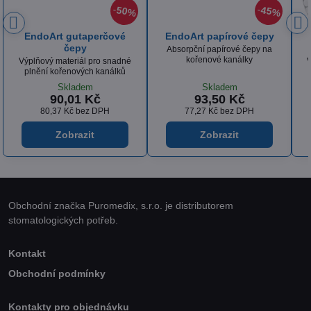
45%
50%
35
čepy
RubyPlaton vatové
Euronda Kelímky, 200ml,
válečky
100ks
py na
Vysoce kvalitní vatové válečky
Plastové kelímky s protiskluzný
vyrobené ze 100% bavlny
povrchem na vyplachování úst
Skladem
Vyprodáno
72 Kč
66 Kč
59,50 Kč
bez DPH
54,55 Kč
bez DPH
Zobrazit
Zobrazit
Obchodní značka Puromedix, s.r.o. je distributorem
stomatologických potřeb.
Kontakt
Obchodní podmínky
Kontakty pro objednávku