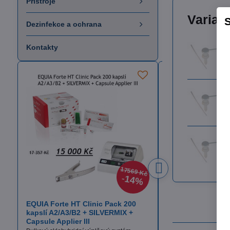
Přístroje
Varian
S
Dezinfekce a ochrana
Kontakty
17569 Kč
14%
EQUIA Forte HT Clinic Pack 200
Itena TotalCem
kapslí A2/A3/B2 + SILVERMIX +
Definitivní fixační cem
Capsule Applier III