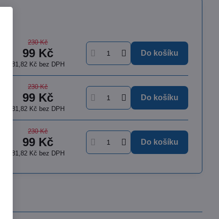
230 Kč
99 Kč
Do košíku
81,82 Kč
bez DPH
230 Kč
99 Kč
Do košíku
81,82 Kč
bez DPH
230 Kč
99 Kč
Do košíku
81,82 Kč
bez DPH
385 Kč
79%
eka Nitrile Exam Gloves
pudrové oboustranné nitrilové rukavice,
 ks