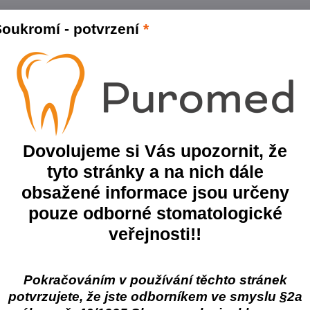
ty produktů
oukromí - potvrzení
*
Varianta:
Dávkovací pumpa 10 ml
Skladem
Skladové číslo:
DV-596-Výprodej
Varianta:
Dávkovací pumpa 15 ml
Skladem
Skladové číslo:
DV-595-Výprodej
Dovolujeme si Vás upozornit, že
tyto stránky a na nich dále
obsažené informace jsou určeny
Varianta:
Dávkovací pumpa 20 ml
Skladem
Skladové číslo:
DV-594-Výprodej
pouze odborné stomatologické
veřejnosti!!
47%
Zhermack Zeta 3
Eur
Pokračováním v používání těchto stránek
Popis
ent
Dezinfekce povrchů
Bez
potvrzujete, že jste odborníkem ve smyslu §2a
100