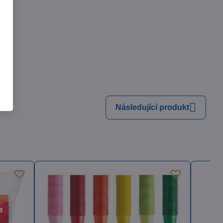
adem
 Kč
Zobrazit
54 Kč
bez DPH
Následující produkt