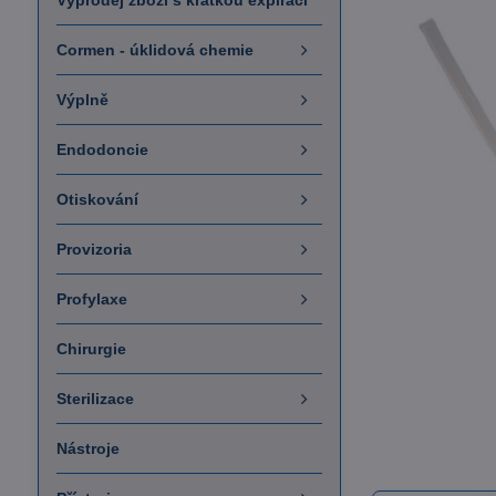
Výprodej zboží s krátkou expirací
Cormen - úklidová chemie
Výplně
Endodoncie
Otiskování
Provizoria
Profylaxe
Chirurgie
Sterilizace
Nástroje