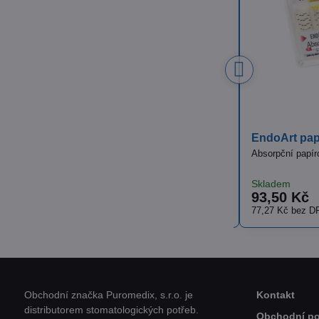
103 Kč
35%
Euronda Kelímky, 200ml, 100ks
Obaly na se
Plastové kelímky s protiskluzným povrchem na
Jednorázové oc
vyplachování úst
Vyprodáno
Skladem
66 Kč
od 245,22
Zobrazit
54,55 Kč
bez DPH
od 202,66 Kč
b
Obchodní značka Puromedix, s.r.o. je
Kontakt
distributorem stomatologických potřeb.
Obchodní p