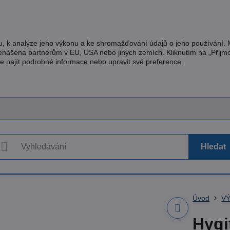
u, k analýze jeho výkonu a ke shromažďování údajů o jeho používání.
řenášena partnerům v EU, USA nebo jiných zemích. Kliknutím na „Přijm
te najít podrobné informace nebo upravit své preference.
Hledat
Úvod
V
Hygi