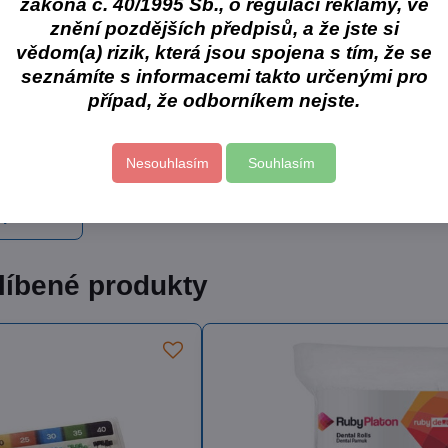
zákona č. 40/1995 Sb., o regulaci reklamy, ve
vkování:
znění pozdějších předpisů, a že jste si
Skladem
Skl
č
od 269 Kč
79
vědom(a) rizik, která jsou spojena s tím, že se
Zobrazit
Zobrazit
PH
od 222,31 Kč
bez DPH
70,
seznámíte s informacemi takto určenými pro
případ, že odborníkem nejste.
Nesouhlasím
Souhlasím
 produkt
líbené produkty