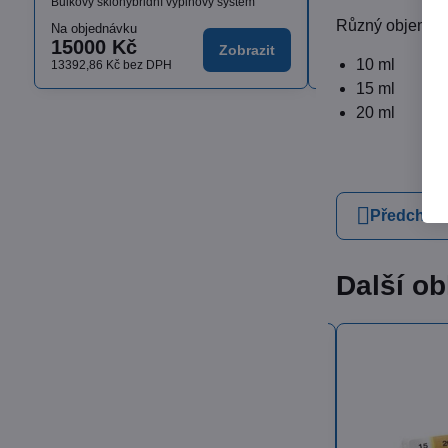
Bulkový sklohybridní výplňový systém
Různý objem dá
Na objednávku
Skladem
15000 Kč
od 1636,17 K
Zobrazit
10 ml
13392,86 Kč
bez DPH
od 1460,87 Kč
bez D
15 ml
20 ml
Předchozí
Další ob