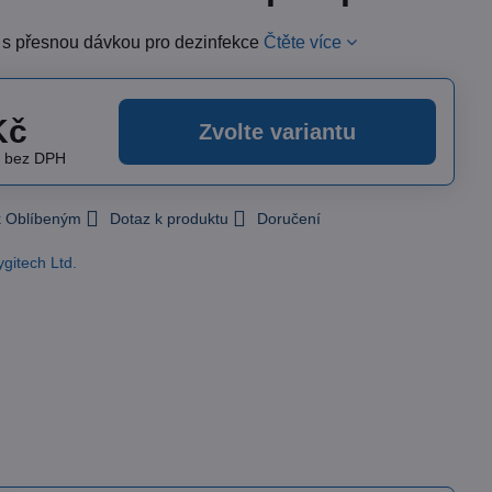
s přesnou dávkou pro dezinfekce
Čtěte více
Kč
Zvolte variantu
č
bez DPH
 k Oblíbeným
Dotaz k produktu
Doručení
ygitech Ltd.