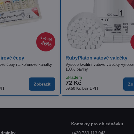
47%
nzory
Zhermack Zeta 4 Wash
hranné obaly na senzory
Čistič povrchů, 3 l
Vyprodáno
 Kč
389 Kč
Zobrazit
Zo
ez DPH
321,49 Kč
bez DPH
Kontakty pro objednávku
odmínky
+420 733 113 043