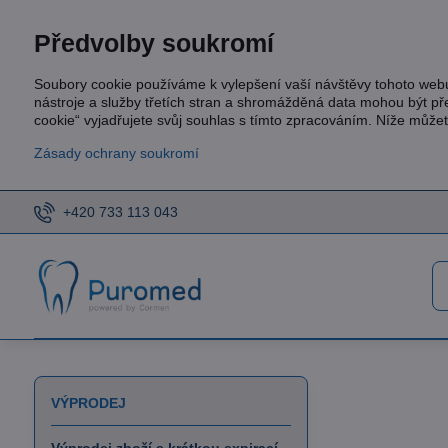
Předvolby soukromí
Soubory cookie používáme k vylepšení vaší návštěvy tohoto web
nástroje a služby třetích stran a shromážděná data mohou být p
cookie“ vyjadřujete svůj souhlas s tímto zpracováním. Níže může
Zásady ochrany soukromí
+420 733 113 043
VÝPRODEJ