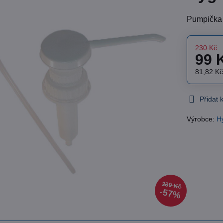
Pumpička 
230 Kč
99 
81,82 K
Přidat
Výrobce:
H
230 Kč
57%