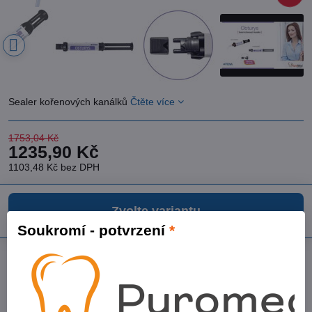
Sealer kořenových kanálků
Čtěte více
1753,04 Kč
1235,90 Kč
1103,48 Kč
bez DPH
Zvolte variantu
Soukromí - potvrzení
*
Přidat k Oblíbeným
Dotaz k produktu
Doručení
Výrobce:
Itena Clinical