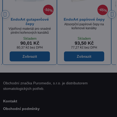
45%
50%
35
čepy
RubyPlaton vatové
Euronda Kelímky, 200ml,
válečky
100ks
py na
Vysoce kvalitní vatové válečky
Plastové kelímky s protiskluzný
vyrobené ze 100% bavlny
povrchem na vyplachování úst
Skladem
Vyprodáno
72 Kč
66 Kč
59,50 Kč
bez DPH
54,55 Kč
bez DPH
Zobrazit
Zobrazit
Obchodní značka Puromedix, s.r.o. je distributorem
stomatologických potřeb.
Kontakt
Obchodní podmínky