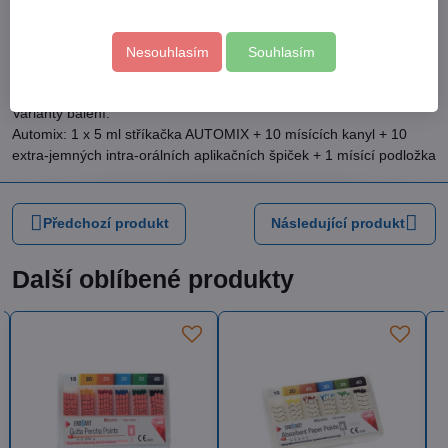
nezbarvuje zuby
malé smrštění a nízká rozpustnost
Nesouhlasím
Souhlasím
není třeba primeru
případě lze snadno odstranit
Varianty balení:
Automix: 1 x 5 ml stříkačka AUTOMIX + 10 mísících kanyl + 10
extra-jemných intra-orálních aplikačních špiček + 1 mísící podložka
Předchozí produkt
Následující produkt
Další oblíbené produkty