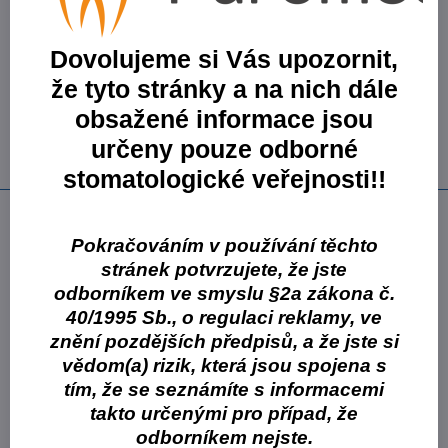
Varianty produktů
Varianta:
Obturys 1 x 5 ml AUTOMIX stříkačka
Dovolujeme si Vás upozornit,
Skladové číslo:
OBAX1-5-Výprodej
že tyto stránky a na nich dále
Skladem
1753,04 Kč
obsažené informace jsou
1235,90 Kč
určeny pouze odborné
1103,48 Kč
bez DPH
stomatologické veřejnosti!!
Popis
Pokračováním v používání těchto
cement s epoxy-aminovou bází pro trvalou obturaci kořenových
stránek potvrzujete, že jste
kanálků k použití společně s guttaperčovými čepy
odborníkem ve smyslu §2a zákona č.
dokonalé těsnění zajistí úspěch vašich klinických případů
ideální konzistence pro snadnou implementaci a vynikající
40/1995 Sb., o regulaci reklamy, ve
podporu okolo guttaperčových čepů
znění pozdějších předpisů, a že jste si
zjednodušuje pracovní postup snadným odstraněním přebytků
vědom(a) rizik, která jsou spojena s
v dřenové dutině
tím, že se seznámíte s informacemi
rozdílné koncovky zabrání křížové kontaminaci
takto určenými pro případ, že
biokompatibilní & bez obsahu stříbra
odborníkem nejste.
bez podráždění periapikální tkáně