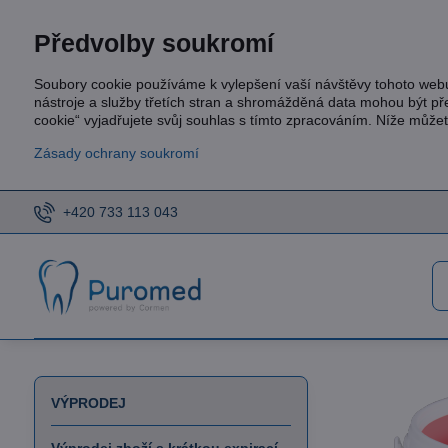
Předvolby soukromí
Soubory cookie používáme k vylepšení vaší návštěvy tohoto web
nástroje a služby třetích stran a shromážděná data mohou být p
cookie“ vyjadřujete svůj souhlas s tímto zpracováním. Níže může
Zásady ochrany soukromí
+420 733 113 043
VÝPRODEJ