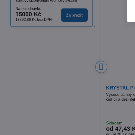
Bulkový sklohybridní výplňový systém
Na objednávku
Skladem
15000 Kč
od 1636,17 K
Zobrazit
13392,86 Kč
bez DPH
od 1460,87 Kč
bez D
ISOLDA Silver hair & body
CLEAMEN 251
bez parfémů
Luxusní krémový, tělový a vlasový šampón s
vyváženou recepturou a výbornou dermální
​Tekutý neutráln
snášenlivostí
prostředek
Skladem
Skladem
od 36,18 Kč
od 91,48 
Zobrazit
od 29,90 Kč
bez DPH
od 75,60 Kč
be