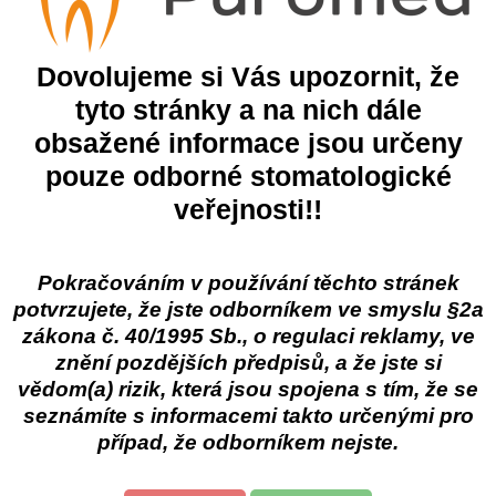
isoáru zabraňují tvorbě usazenin, vodního a močového kamene a u
Dovolujeme si Vás upozornit, že
zápach močoviny
tyto stránky a na nich dále
tí: tabletu vložte do sítka a následně do pisoáru
obsažené informace jsou určeny
 ks
pouze odborné stomatologické
veřejnosti!!
egorie
Cormen s.r.o.
Cormen - úklidová chemie
Pokračováním v používání těchto stránek
potvrzujete, že jste odborníkem ve smyslu §2a
zákona č. 40/1995 Sb., o regulaci reklamy, ve
 produkt
znění pozdějších předpisů, a že jste si
47%
vědom(a) rizik, která jsou spojena s tím, že se
seznámíte s informacemi takto určenými pro
líbené produkty
případ, že odborníkem nejste.
Zhermack Zeta 3
Eur
ent
Dezinfekce povrchů
Bez
100