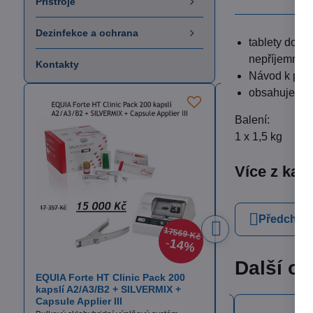
Přístroje
Dezinfekce a ochrana
tablety do p
nepříjemný 
Kontakty
Návod k použi
obsahuje 48
Balení:
1 x 1,5 kg
Více z kat
Předchozí
17569 Kč
14%
Další ob
EQUIA Forte HT Clinic Pack 200
Itena TotalCem
kapslí A2/A3/B2 + SILVERMIX +
Definitivní fixační cem
Capsule Applier III