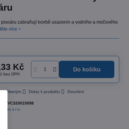
áru
o pisoáru zabraňují tvorbě usazenin a vodního a močového
těte více
,33 Kč
Do košíku
Kč
bez DPH
 k Oblíbeným
Dotaz k produktu
Doručení
slo:
VC320015098
ormen s.r.o.