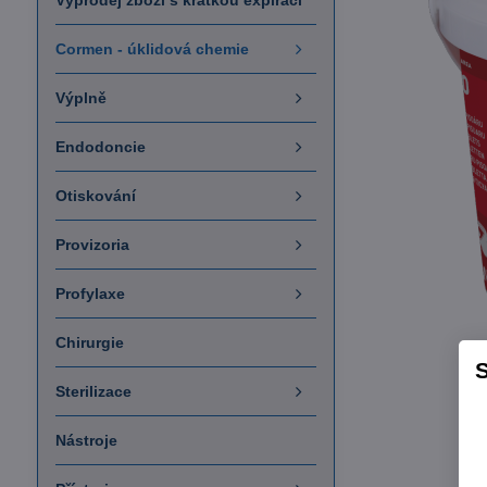
Výprodej zboží s krátkou expirací
Cormen - úklidová chemie
Výplně
Endodoncie
Otiskování
Provizoria
Profylaxe
Chirurgie
S
Sterilizace
Nástroje