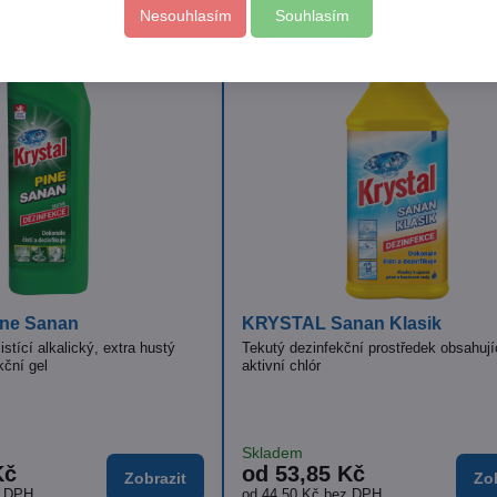
Nesouhlasím
Souhlasím
Skladem
Skl
č
od 269 Kč
79
Zobrazit
Zobrazit
PH
od 222,31 Kč
bez DPH
70,
 ruční mytí koncentrát
ISOLDA včelí vosk s mateříd
 a barviv
Klinicky testovaný krém pro účinnou hy
pokožky
í koncentrovaný čisticí
Skladem
Kč
23,84 Kč
Zobrazit
Do k
z DPH
19,70 Kč
bez DPH