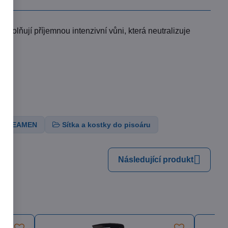
volňují příjemnou intenzivní vůni, která neutralizuje
CLEAMEN
Sítka a kostky do pisoáru
Následující produkt
385 Kč
79%
eka Nitrile Exam Gloves
pudrové oboustranné nitrilové rukavice,
 ks