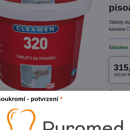
piso
Tablety d
kamene
Č
Skladem
315
260,60 
Přidat
oukromí - potvrzení
*
Skladové čí
Výrobce:
C
Popis