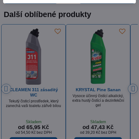
Další oblíbené produkty
 Sanan
KRYSTAL Sanan Klasik
ISOLDA Silver hair & 
alkalický,
Tekutý dezinfekční prostředek
Luxusní krémový, tělový
dezinfekční
obsahující aktivní chlór
vlasový šampón s vyváže
recepturou a výbornou derm
snášenlivostí
Skladem
Skladem
Kč
od 53,85 Kč
od 36,18 Kč
 DPH
od 44,50 Kč
bez DPH
od 29,90 Kč
bez DPH