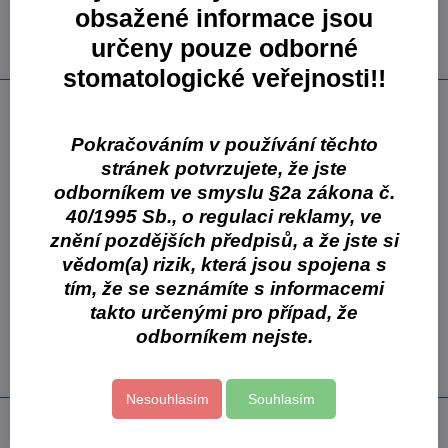
obsažené informace jsou
Skladové číslo:
VCFOE005599
určeny pouze odborné
Výrobce:
Cormen s.r.o.
stomatologické veřejnosti!!
Popis
osvěžovač vzduchu s mnoha způsoby použití
Pokračováním v používání těchto
postupné uvolňování parfemace z olejové báze
stránek potvrzujete, že jste
jednoduchá aplikace
odborníkem ve smyslu §2a zákona č.
nanášejte na nesavé povrchy sociálních zařízení
40/1995 Sb., o regulaci reklamy, ve
vůně, která se z vašich toalet neztratí
znění pozdějších předpisů, a že jste si
Balení: 1 x 550 ml láhev
vědom(a) rizik, která jsou spojena s
tím, že se seznámíte s informacemi
Více z kategorie
takto určenými pro případ, že
Cormen s.r.o.
Cormen - úklidová chemie
odborníkem nejste.
KRYSTAL
Nesouhlasím
Souhlasím
Předchozí produkt
Následující produkt