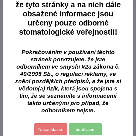
že tyto stránky a na nich dále
Přidat k Oblíbeným
Dotaz k produktu
Doručení
obsažené informace jsou
Skladové číslo:
VCFOS005599
určeny pouze odborné
Výrobce:
Cormen s.r.o.
stomatologické veřejnosti!!
Popis
Pokračováním v používání těchto
osvěžovač vzduchu s mnoha způsoby použití
stránek potvrzujete, že jste
postupné uvolňování parfemace z olejové báze
jednoduchá aplikace
odborníkem ve smyslu §2a zákona č.
nanášejte na nesavé povrchy sociálních zařízení
40/1995 Sb., o regulaci reklamy, ve
vůně, která se z vašich toalet neztratí
znění pozdějších předpisů, a že jste si
vědom(a) rizik, která jsou spojena s
Balení:
tím, že se seznámíte s informacemi
1 x 550 ml láhev
takto určenými pro případ, že
Více z kategorie
odborníkem nejste.
Cormen s.r.o.
Cormen - úklidová chemie
KRYSTAL
Nesouhlasím
Souhlasím