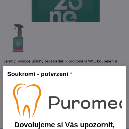
Jemný, vysoce účinný prostředek k provonění WC, koupelen a
veřejných prostor
Čtěte více
Soukromí - potvrzení
*
Skladem
94,50 Kč
78,10 Kč
bez DPH
Do košíku
Dovolujeme si Vás upozornit,