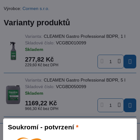
Výrobce:
Cormen s.r.o.
Varianty produktů
Varianta:
CLEAMEN Gastro Professional BDPR, 1 l
Skladové číslo:
VCGBD010099
Skladem
277,82 Kč
229,60 Kč
bez DPH
Varianta:
CLEAMEN Gastro Professional BDPR, 5 l
Skladové číslo:
VCGBD050099
Skladem
1169,22 Kč
966,30 Kč
bez DPH
Soukromí - potvrzení
*
Popis