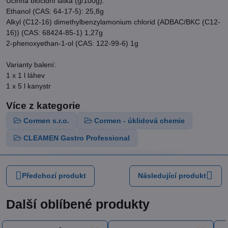
Účinná biocidní látka (g/100g):
Ethanol (CAS: 64-17-5): 25,8g
Alkyl (C12-16) dimethylbenzylamonium chlorid (ADBAC/BKC (C12-
16)) (CAS: 68424-85-1) 1,27g
2-phenoxyethan-1-ol (CAS: 122-99-6) 1g
Varianty balení:
1 x 1 l láhev
1 x 5 l kanystr
Více z kategorie
Cormen s.r.o.
Cormen - úklidová chemie
CLEAMEN Gastro Professional
Předchozí produkt
Následující produkt
Další oblíbené produkty