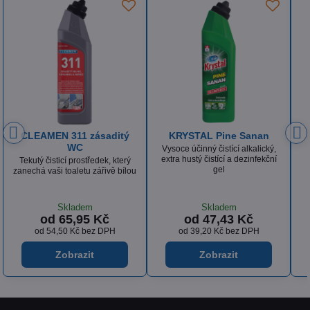
KRYSTAL Sanan Klasik
ISOLDA Silver hair & body
Tekutý dezinfekční prostředek
Luxusní krémový, tělový a
obsahující aktivní chlór
vlasový šampón s vyváženou
recepturou a výbornou dermální
snášenlivostí
Skladem
Skladem
od 53,85 Kč
od 36,18 Kč
od 44,50 Kč
bez DPH
od 29,90 Kč
bez DPH
Zobrazit
Zobrazit