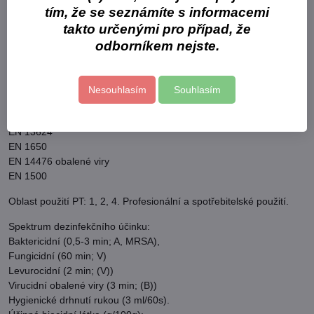
dlaně a rozetřete po celých rukou a zápěstích; zvláštní pozornost
tím, že se seznámíte s informacemi
věnujte kůžičce kolem nehtů a záhybům v kůži.
takto určenými pro případ, že
odborníkem nejste.
Přípravek splňuje normy:
EN 13727: MRSA
EN 1276
Nesouhlasím
Souhlasím
EN 14561
EN 14562
EN 13624
EN 1650
EN 14476 obalené viry
EN 1500
Oblast použití PT: 1, 2, 4. Profesionální a spotřebitelské použití.
Spektrum dezinfekčního účinku:
Baktericidní (0,5-3 min; A, MRSA),
Fungicidní (60 min; V)
Levurocidní (2 min; (V))
Virucidní obalené viry (3 min; (B))
Hygienické drhnutí rukou (3 ml/60s).