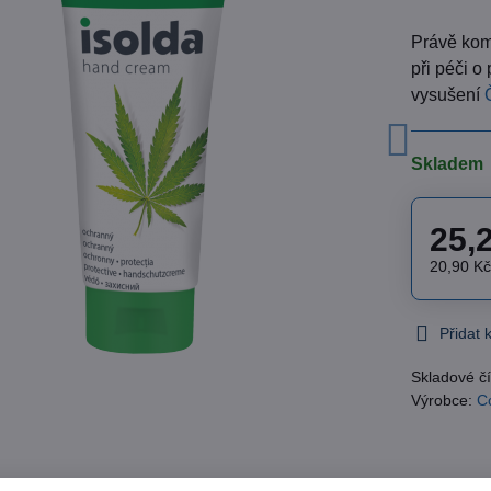
​Právě ko
při péči 
vysušení
Skladem
25,
20,90 K
Přidat
Skladové čí
Výrobce:
C