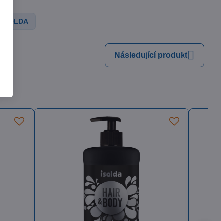
adem
ISOLDA
 Kč
Zobrazit
54 Kč
bez DPH
Následující produkt