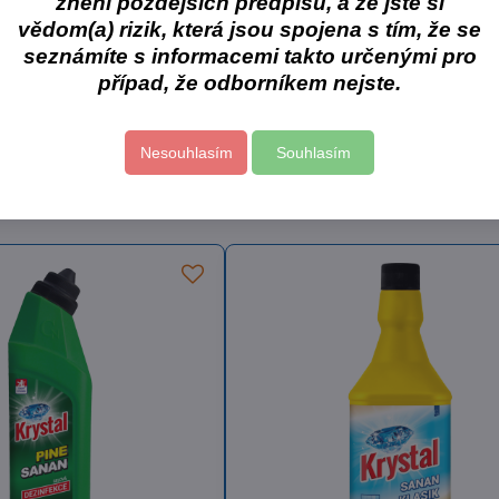
znění pozdějších předpisů, a že jste si
vědom(a) rizik, která jsou spojena s tím, že se
Skladem
Skl
egorie
Cormen s.r.o.
Cormen - úklidová chemie
č
od 269 Kč
79
seznámíte s informacemi takto určenými pro
Zobrazit
Zobrazit
PH
od 222,31 Kč
bez DPH
70,
případ, že odborníkem nejste.
 produkt
Nesouhlasím
Souhlasím
líbené produkty