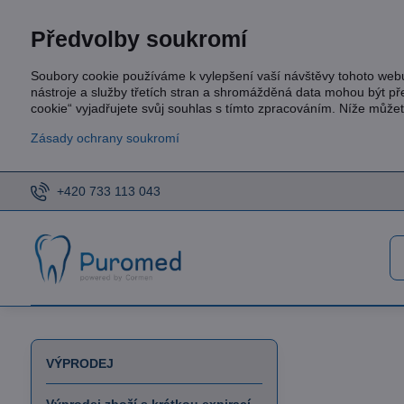
Předvolby soukromí
Soubory cookie používáme k vylepšení vaší návštěvy tohoto web
nástroje a služby třetích stran a shromážděná data mohou být p
cookie“ vyjadřujete svůj souhlas s tímto zpracováním. Níže může
Zásady ochrany soukromí
+420 733 113 043
VÝPRODEJ