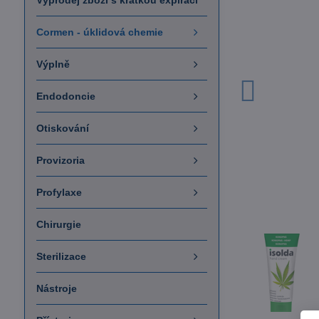
Výprodej zboží s krátkou expirací
Cormen - úklidová chemie
Výplně
Endodoncie
Otiskování
Provizoria
Profylaxe
Chirurgie
Sterilizace
Nástroje