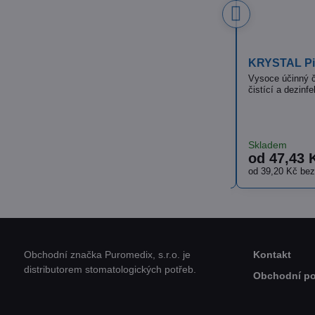
ISOLDA Silver hair & body
CLEAMEN 251
bez parfémů
Luxusní krémový, tělový a vlasový šampón s
vyváženou recepturou a výbornou dermální
​Tekutý neutráln
snášenlivostí
prostředek
Skladem
Skladem
od 36,18 Kč
od 91,48 
Zobrazit
od 29,90 Kč
bez DPH
od 75,60 Kč
be
Obchodní značka Puromedix, s.r.o. je
Kontakt
distributorem stomatologických potřeb.
Obchodní p