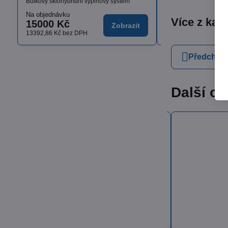
Bulkový sklohybridní výplňový systém
Na objednávku
Skladem
Více z kat
15000 Kč
od 1636,17 K
Zobrazit
13392,86 Kč
bez DPH
od 1460,87 Kč
bez D
Předchozí
Další ob