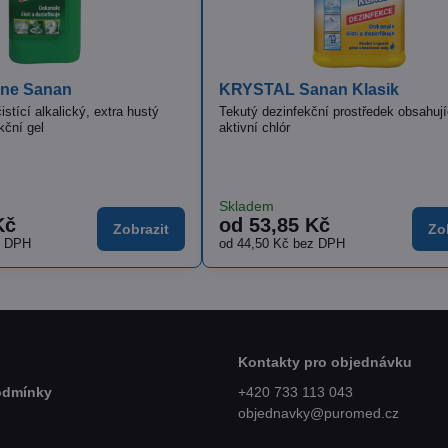
 ruční mytí koncentrát
ISOLDA včelí vosk s mateříd
 a barviv
Klinicky testovaný krém pro účinnou hy
pokožky
í koncentrovaný čisticí
Skladem
Kč
23,84 Kč
Zobrazit
Do k
z DPH
19,70 Kč
bez DPH
Kontakty pro objednávku
odmínky
+420 733 113 043
objednavky@puromed.cz