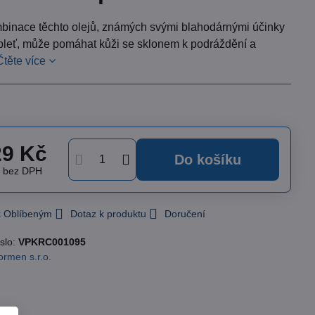
mbinace těchto olejů, známých svými blahodárnými účinky
o pleť, může pomáhat kůži se sklonem k podráždění a
Čtěte více
29 Kč
Do košíku
č
bez DPH
 k Oblíbeným
Dotaz k produktu
Doručení
slo:
VPKRC001095
ormen s.r.o.