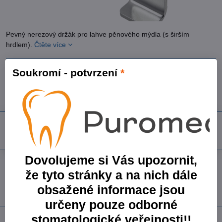
Pevný nerezový držák pro lahve pěnového mýdla (s širším
hrdlem).
Čtěte více
Skladem
Soukromí - potvrzení
*
487,63 Kč
403 Kč
bez DPH
Do košíku
Dovolujeme si Vás upozornit,
Přidat k Oblíbeným
Dotaz k produktu
Doručení
že tyto stránky a na nich dále
Skladové číslo:
ZSK07000198
obsažené informace jsou
Výrobce:
Cormen s.r.o.
určeny pouze odborné
stomatologické veřejnosti!!
Popis