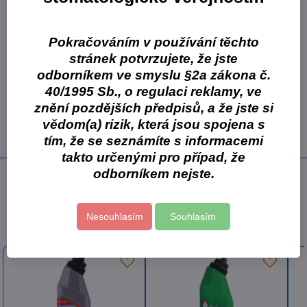
​Pevný nerezový držák pro lahve pěnového mýdla (s širším hrdlem)
Vám pomůže umístit láhev tak, aby nepřekážela při úklidu
Pokračováním v používání těchto
umyvadla a zároveň tvořila zajímavý designový doplněk koupelny i
stránek potvrzujete, že jste
hotelového pokoje.​
odborníkem ve smyslu §2a zákona č.
40/1995 Sb., o regulaci reklamy, ve
Více z kategorie
znění pozdějších předpisů, a že jste si
Cormen s.r.o.
Cormen - úklidová chemie
vědom(a) rizik, která jsou spojena s
ISOLDA
Zásobníky a dávkovače
tím, že se seznámíte s informacemi
takto určenými pro případ, že
odborníkem nejste.
Předchozí produkt
Následující produkt
Nesouhlasím
Souhlasím
Další oblíbené produkty