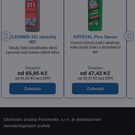
 Sanan
KRYSTAL Sanan Klasik
ISOLDA Silver hair & 
alkalický,
Tekutý dezinfekční prostředek
Luxusní krémový, tělový
dezinfekční
obsahující aktivní chlór
vlasový šampón s vyváže
recepturou a výbornou derm
snášenlivostí
Skladem
Skladem
Kč
od 53,85 Kč
od 36,18 Kč
 DPH
od 44,50 Kč
bez DPH
od 29,90 Kč
bez DPH
Zobrazit
Zobrazit
Obchodní značka Puromedix, s.r.o. je distributorem
stomatologických potřeb.