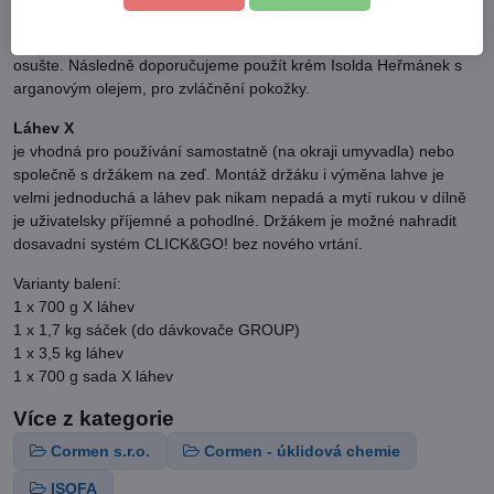
Na mírně navlhčené ruce naneste přiměřené množství přípravku.
Pečlivě roztírejte. Uvolněné nečistoty dobře opláchněte vodou a
osušte. Následně doporučujeme použít krém Isolda Heřmánek s
arganovým olejem, pro zvláčnění pokožky.​
Láhev X
je vhodná pro používání samostatně (na okraji umyvadla) nebo
společně s držákem na zeď. Montáž držáku i výměna lahve je
velmi jednoduchá a láhev pak nikam nepadá a mytí rukou v dílně
je uživatelsky příjemné a pohodlné. Držákem je možné nahradit
dosavadní systém CLICK&GO! bez nového vrtání.
Varianty balení:
1 x 700 g X láhev
1 x 1,7 kg sáček (do dávkovače GROUP)
1 x 3,5 kg láhev
1 x 700 g sada X láhev
Více z kategorie
Cormen s.r.o.
Cormen - úklidová chemie
ISOFA