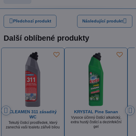
Předchozí produkt
Následující produkt
Další oblíbené produkty
KRYSTAL Sanan Klasik
ISOLDA Silver hair & body
Tekutý dezinfekční prostředek
Luxusní krémový, tělový a
obsahující aktivní chlór
vlasový šampón s vyváženou
recepturou a výbornou dermální
snášenlivostí