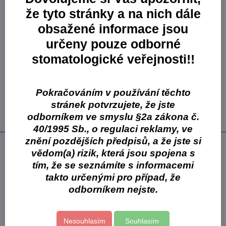
Skladem
že tyto stránky a na nich dále
364,09 Kč
obsažené informace jsou
300,90 Kč
bez DPH
určeny pouze odborné
Varianta:
ISOFA MAX Profi tekutá pasta na ruce 700 g
stomatologické veřejnosti!!
sada X láhev
Skladové číslo:
VPPTMS07099
Skladem
Pokračováním v používání těchto
170,49 Kč
stránek potvrzujete, že jste
140,90 Kč
bez DPH
odborníkem ve smyslu §2a zákona č.
40/1995 Sb., o regulaci reklamy, ve
znění pozdějších předpisů, a že jste si
Popis
vědom(a) rizik, která jsou spojena s
obsahuje výhradně přírodní abraziva
tím, že se seznámíte s informacemi
bezbarvý
takto určenými pro případ, že
určená pro použití v náročných podmínkách
odborníkem nejste.
působí na extrémně odolné nečistoty z tiskařského průmyslu,
lakoven, servisů těžké techniky atd.
Nesouhlasím
Souhlasím
Použití: