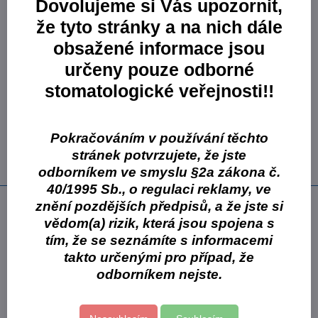
Dovolujeme si Vás upozornit,
Skladem
že tyto stránky a na nich dále
343,04 Kč
283,50 Kč
bez DPH
obsažené informace jsou
určeny pouze odborné
Varianta:
ISOFA PRO Profi tekutá pasta na ruce 700 g
stomatologické veřejnosti!!
sada X láhev
Skladové číslo:
VPPTPS07099
Skladem
Pokračováním v používání těchto
161,54 Kč
133,50 Kč
stránek potvrzujete, že jste
bez DPH
odborníkem ve smyslu §2a zákona č.
40/1995 Sb., o regulaci reklamy, ve
Popis
znění pozdějších předpisů, a že jste si
vědom(a) rizik, která jsou spojena s
předností je schopnost rychle a velmi šetrně odstranit nečistoty
tím, že se seznámíte s informacemi
z vašich rukou
takto určenými pro případ, že
určený k odstranění odolných nečistot jako jsou maziva,
odborníkem nejste.
brzdové usazeniny, cement, rez, tmely a další
používá se zejména v automobilovém a stavebním průmyslu
obsahuje přírodní abraziva, příjemný parfém a je bez barviv