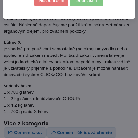
Nesouhlasím
Souhlasím
Použití:
Na mírně navlhčené ruce naneste přiměřené množství přípravku.
Pečlivě roztírejte. Uvolněné nečistoty dobře opláchněte vodou a
osušte. Následně doporučujeme použít krém Isolda Heřmánek s
arganovým olejem, pro zvláčnění pokožky.
Láhev X
je vhodná pro používání samostatně (na okraji umyvadla) nebo
společně s držákem na zeď. Montáž držáku i výměna lahve je
velmi jednoduchá a láhev pak nikam nepadá a mytí rukou v dílně
je uživatelsky příjemné a pohodlné. Držákem je možné nahradit
dosavadní systém CLICK&GO! bez nového vrtání.
Varianty balení:
1 x 700 g láhev
1 x 2 kg sáček (do dávkovače GROUP)
1 x 4,2 kg láhev
1 x 700 g sada X láhev
Více z kategorie
Cormen s.r.o.
Cormen - úklidová chemie