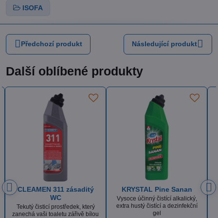
ISOFA
Předchozí produkt
Následující produkt
Další oblíbené produkty
n
KRYSTAL Sanan Klasik
ISOLDA Silver hair & body
ký,
Tekutý dezinfekční prostředek
Luxusní krémový, tělový a
ční
obsahující aktivní chlór
vlasový šampón s vyváženou
recepturou a výbornou dermální