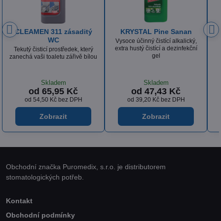
KRYSTAL Sanan Klasik
ISOLDA Silver hair & body
Tekutý dezinfekční prostředek
Luxusní krémový, tělový a
obsahující aktivní chlór
vlasový šampón s vyváženou
recepturou a výbornou dermální
snášenlivostí
Skladem
Skladem
od 53,85 Kč
od 36,18 Kč
od 44,50 Kč
bez DPH
od 29,90 Kč
bez DPH
Zobrazit
Zobrazit
Obchodní značka Puromedix, s.r.o. je distributorem
stomatologických potřeb.
Kontakt
Obchodní podmínky