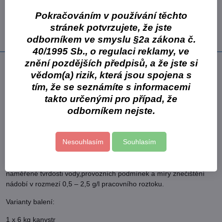
Skladem
Pokračováním v používání těchto
2997,90 Kč
stránek potvrzujete, že jste
2477,60 Kč
bez DPH
odborníkem ve smyslu §2a zákona č.
40/1995 Sb., o regulaci reklamy, ve
znění pozdějších předpisů, a že jste si
Popis
vědom(a) rizik, která jsou spojena s
​bezfosfátový, tekutý mycí prostředek, určený pro všechny typy
tím, že se seznámíte s informacemi
profesionálních myček nádobí a skla
takto určenými pro případ, že
výrobek je nutné používat vždy v kombinaci s Cleamenem
odborníkem nejste.
Gastro Professional Strojní oplach nádobí
k výrobku není potřeba používat další změkčovače vody.
Nepoužívat na nádobí z barevných kovů a hliníku
Nesouhlasím
Souhlasím
Aplikace: Připojte k dávkovacímu čerpadlu myčky. Pro strojní mytí
s automatickým dávkováním nastavit dávkovací čerpadlo dle
naměřené tvrdosti vody,provozních podmínek a míry znečištění
nádobí v rozmezí 0,5 – 2,5 g/l pracovního roztoku.
Varianty balení:
1 x 6 kg kanystr