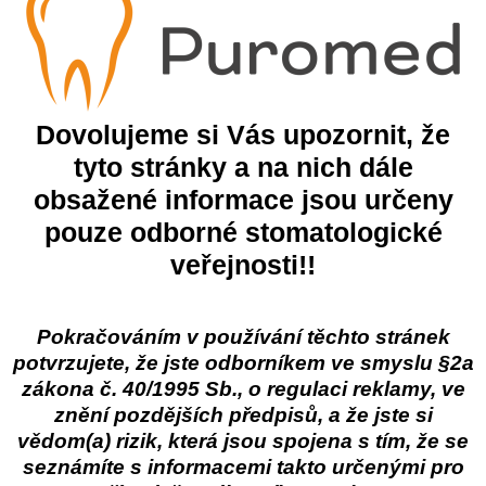
Popis
ombinaci s ostatními prostředky řady POWER, např. s prací pří
Dovolujeme si Vás upozornit, že
hů tkanin s výjimkou jemných tkanin a vlny. ALK je kapalný prost
tyto stránky a na nich dále
nkční. Vytváří vhodné prostředí pro praní jak v měkké, tak v tvr
obsažené informace jsou určeny
sazenin na vnitřním povrchu pračky a inkrustaci na prádle i při 
ím.
pouze odborné stomatologické
veřejnosti!!
žití.​
Pokračováním v používání těchto stránek
potvrzujete, že jste odborníkem ve smyslu §2a
47%
egorie
zákona č. 40/1995 Sb., o regulaci reklamy, ve
Cormen s.r.o.
Cormen - úklidová chemie
znění pozdějších předpisů, a že jste si
Zhermack Zeta 3
Eur
vědom(a) rizik, která jsou spojena s tím, že se
ent
Dezinfekce povrchů
Bez
 produkt
seznámíte s informacemi takto určenými pro
100