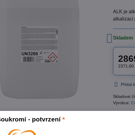
ALK je alk
alkalizaci
Skladem
286
2371,60
Přidat
Skladové čí
Výrobce:
C
oukromí - potvrzení
*