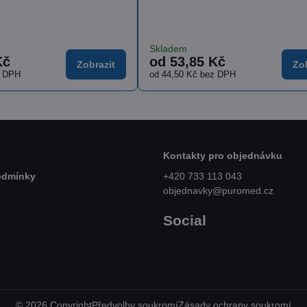
Skladem
Kč
23,84 Kč
Zobrazit
Do k
z DPH
19,70 Kč
bez DPH
Kontakty pro objednávku
odmínky
+420 733 113 043
objednavky@puromed.cz
Social
©
2026
Copyright
Předvolby soukromí
Zásady ochrany soukromí