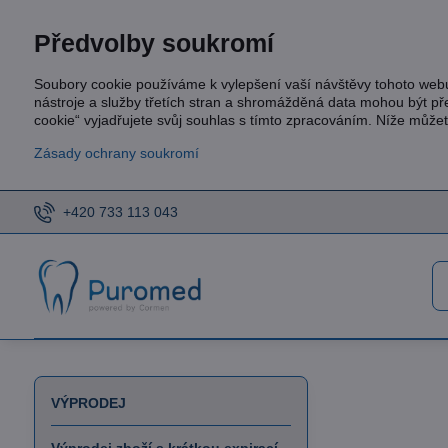
Předvolby soukromí
Soubory cookie používáme k vylepšení vaší návštěvy tohoto web
nástroje a služby třetích stran a shromážděná data mohou být p
cookie“ vyjadřujete svůj souhlas s tímto zpracováním. Níže může
Zásady ochrany soukromí
+420 733 113 043
VÝPRODEJ