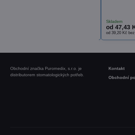
snášenlivostí
prostředek
Skladem
Skladem
od 36,18 Kč
od 91,48 
Zobrazit
od 29,90 Kč
bez DPH
od 75,60 Kč
be
Obchodní značka Puromedix, s.r.o. je
Kontakt
distributorem stomatologických potřeb.
Obchodní p