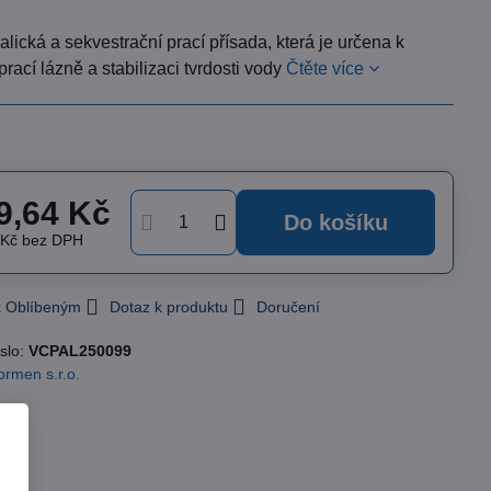
alická a sekvestrační prací přísada, která je určena k
 prací lázně a stabilizaci tvrdosti vody
Čtěte více
9,64 Kč
Do košíku
 Kč
bez DPH
 k Oblíbeným
Dotaz k produktu
Doručení
slo:
VCPAL250099
ormen s.r.o.