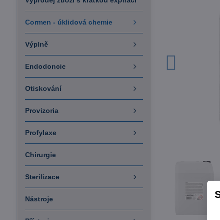
Výprodej zboží s krátkou expirací
Cormen - úklidová chemie
Výplně
Endodoncie
Otiskování
Provizoria
Profylaxe
Chirurgie
Sterilizace
S
Nástroje