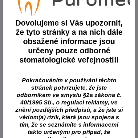
Přidat k Oblíbeným
Dotaz k produktu
Doručení
Skladové číslo:
VC610240099
Dovolujeme si Vás upozornit,
Výrobce:
Cormen s.r.o.
že tyto stránky a na nich dále
Popis
obsažené informace jsou
určeny pouze odborné
vysoce alkalický koncentrovaný čistící pěnový prostředek bez
dezinfekce, který se vyznačuje velmi dobrou čistící schopností
stomatologické veřejnosti!!
obsahuje louhy, tenzidy, zpěňovací a komplexotvorné látky
bez zápachu, dá se úplně oplachovat a nezanechává žádné
usazeniny
Pokračováním v používání těchto
vhodný jak pro ruční mytí tak i pro napěňovací zařízení a pro
stránek potvrzujete, že jste
automatické čistící systémy
odborníkem ve smyslu §2a zákona č.
prostředek je možné použít v průmyslových potravinářských
40/1995 Sb., o regulaci reklamy, ve
provozech, v malých výrobních provozovnách nebo při
odstraňování organických nečistot z různých ploch odolných
znění pozdějších předpisů, a že jste si
alkáliím
vědom(a) rizik, která jsou spojena s
velmi dobře se osvědčil při generálním i pravidelném úklidu
tím, že se seznámíte s informacemi
bazénů a jejich okolí
takto určenými pro případ, že
spolehlivě odstraňuje nečistoty i z velmi zašpiněných podlah