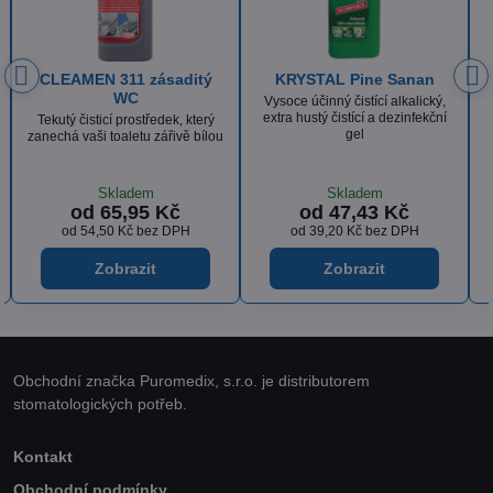
KRYSTAL Sanan Klasik
ISOLDA Silver hair & body
Tekutý dezinfekční prostředek
Luxusní krémový, tělový a
obsahující aktivní chlór
vlasový šampón s vyváženou
recepturou a výbornou dermální
snášenlivostí
Skladem
Skladem
od 53,85 Kč
od 36,18 Kč
od 44,50 Kč
bez DPH
od 29,90 Kč
bez DPH
Zobrazit
Zobrazit
Obchodní značka Puromedix, s.r.o. je distributorem
stomatologických potřeb.
Kontakt
Obchodní podmínky