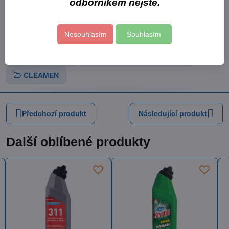
odborníkem nejste.
Balení:
1 x 24 kg
Nesouhlasím
Souhlasím
Více z kategorie
Cormen s.r.o.
Cormen - úklidová chemie
CLEAMEN
Předchozí produkt
Následující produkt
Další oblíbené produkty