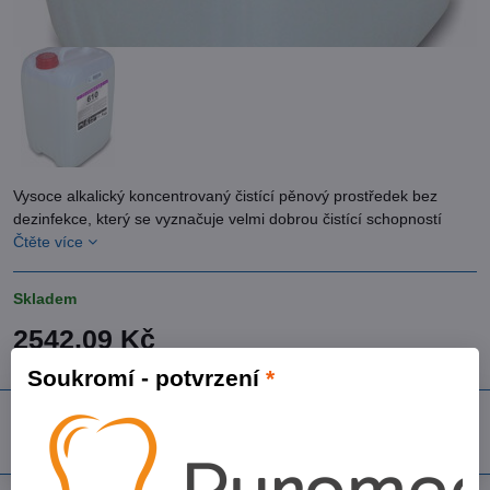
Vysoce alkalický koncentrovaný čistící pěnový prostředek bez
dezinfekce, který se vyznačuje velmi dobrou čistící schopností
Čtěte více
Skladem
2542,09 Kč
2100,90 Kč
bez DPH
Soukromí - potvrzení
*
Do košíku