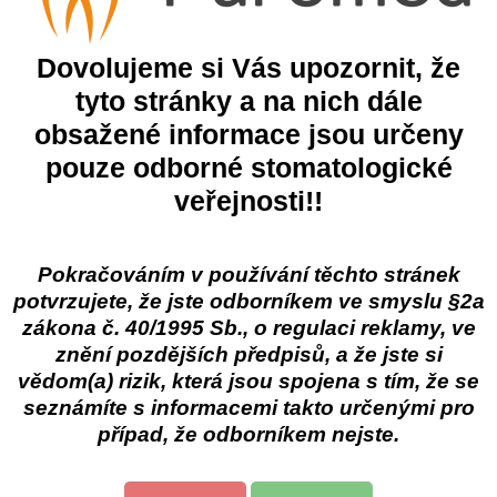
Popis
Dovolujeme si Vás upozornit, že
tyto stránky a na nich dále
sazování vodního a močového kamene, eliminuje pachy, bodliny 
obsažené informace jsou určeny
kládejte bodlinami nahoru
pouze odborné stomatologické
veřejnosti!!
egorie
Cormen s.r.o.
Cormen - úklidová chemie
Pokračováním v používání těchto stránek
potvrzujete, že jste odborníkem ve smyslu §2a
zákona č. 40/1995 Sb., o regulaci reklamy, ve
 produkt
znění pozdějších předpisů, a že jste si
47%
vědom(a) rizik, která jsou spojena s tím, že se
líbené produkty
seznámíte s informacemi takto určenými pro
případ, že odborníkem nejste.
Zhermack Zeta 3
Eur
ent
Dezinfekce povrchů
Bez
100