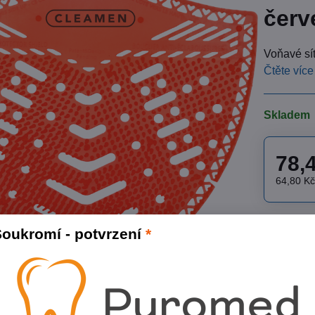
červ
Voňavé sít
Čtěte více
Skladem
78,
64,80 K
Přidat
oukromí - potvrzení
*
Skladové čí
Výrobce:
C