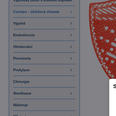
Výprodej zboží s krátkou expirací
Cormen - úklidová chemie
Výplně
Endodoncie
Otiskování
Provizoria
Profylaxe
Chirurgie
S
Sterilizace
Nástroje