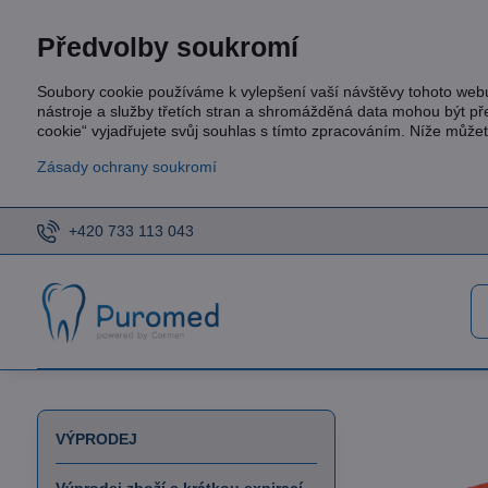
Předvolby soukromí
Soubory cookie používáme k vylepšení vaší návštěvy tohoto web
nástroje a služby třetích stran a shromážděná data mohou být p
cookie“ vyjadřujete svůj souhlas s tímto zpracováním. Níže může
Zásady ochrany soukromí
+420 733 113 043
VÝPRODEJ