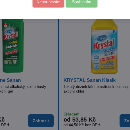
Nesouhlasím
Souhlasím
Skladem
Skl
č
od 269 Kč
79
Zobrazit
Zobrazit
PH
od 222,31 Kč
bez DPH
70,
 ruční mytí koncentrát
ISOLDA včelí vosk s mateříd
 a barviv
Klinicky testovaný krém pro účinnou hy
pokožky
í koncentrovaný čisticí
Skladem
Kč
23,84 Kč
Zobrazit
Do k
z DPH
19,70 Kč
bez DPH