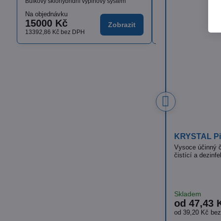
Bulkový sklohybridní výplňový systém
Na objednávku
Skladem
15000 Kč
od 1636,17 K
Zobrazit
13392,86 Kč
bez DPH
od 1460,87 Kč
bez D
ISOLDA Silver hair & body
CLEAMEN 251
bez parfémů
Luxusní krémový, tělový a vlasový šampón s
vyváženou recepturou a výbornou dermální
​Tekutý neutráln
snášenlivostí
prostředek
Skladem
Skladem
od 36,18 Kč
od 91,48 
Zobrazit
od 29,90 Kč
bez DPH
od 75,60 Kč
be