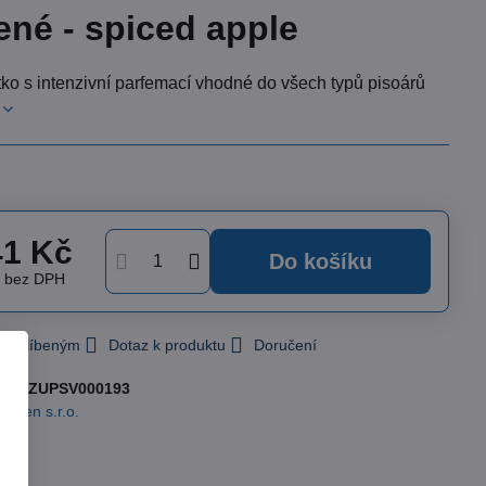
ené - spiced apple
ko s intenzivní parfemací vhodné do všech typů pisoárů
41 Kč
Do košíku
č
bez DPH
 k Oblíbeným
Dotaz k produktu
Doručení
slo:
ZUPSV000193
ormen s.r.o.