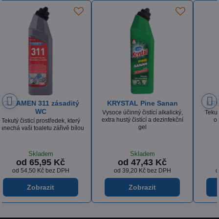
KRYSTAL Sanan Klasik
ISOLDA Silver hair & body
,
Tekutý dezinfekční prostředek
Luxusní krémový, tělový a
í
obsahující aktivní chlór
vlasový šampón s vyváženou
recepturou a výbornou dermální
snášenlivostí
Skladem
Skladem
od 53,85 Kč
od 36,18 Kč
od 44,50 Kč
bez DPH
od 29,90 Kč
bez DPH
Zobrazit
Zobrazit