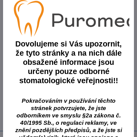
Výrobce:
Cormen s.r.o.
Varianty produktů
Varianta:
CLEAMEN PERFUME ZONE Tivano air 75 ml
osvěžovač, neutralizátor pachů
Dovolujeme si Vás upozornit,
Skladové číslo:
VCFAT000799
že tyto stránky a na nich dále
Skladem
obsažené informace jsou
43,32 Kč
35,80 Kč
bez DPH
určeny pouze odborné
stomatologické veřejnosti!!
Varianta:
CLEAMEN PERFUME ZONE Tivano air 250 ml
osvěžovač, neutralizátor pachů
Skladové číslo:
VCFAT002599
Pokračováním v používání těchto
Skladem
stránek potvrzujete, že jste
88,21 Kč
odborníkem ve smyslu §2a zákona č.
72,90 Kč
bez DPH
40/1995 Sb., o regulaci reklamy, ve
znění pozdějších předpisů, a že jste si