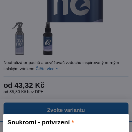
Neutralizátor pachů a osvěžovač vzduchu inspirovaný mírným
italským vánkem
Čtěte více
od 43,32 Kč
od 35,80 Kč
bez DPH
Zvolte variantu
Soukromí - potvrzení
*
Přidat k Oblíbeným
Dotaz k produktu
Doručení