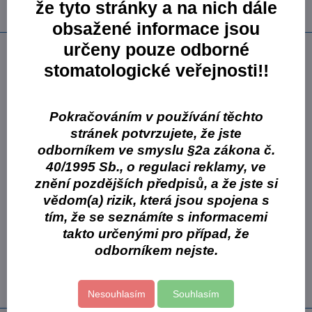
že tyto stránky a na nich dále
Výrobce:
Cormen s.r.o.
obsažené informace jsou
určeny pouze odborné
Popis
stomatologické veřejnosti!!
výrobek je dermatologicky příznivý a dlouhodobě oblíbený pro
svou kvalitu a cenovou dostupnost
velké balení je vhodné zejména pro plnění dávkovačů tekutých
Pokračováním v používání těchto
mýdel CN
stránek potvrzujete, že jste
Návod na použití:
odborníkem ve smyslu §2a zákona č.
Malé množství mýdla naneste na mokré ruce, dobře rozetřete a
40/1995 Sb., o regulaci reklamy, ve
opláchněte vodou
znění pozdějších předpisů, a že jste si
vědom(a) rizik, která jsou spojena s
Balení:
1 x 5 l kanytr
tím, že se seznámíte s informacemi
takto určenými pro případ, že
Více z kategorie
odborníkem nejste.
Cormen s.r.o.
Cormen - úklidová chemie
VAKAVO
Nesouhlasím
Souhlasím