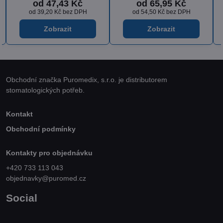
65,95 Kč
od 53,85 Kč
od 36,
,50 Kč
bez DPH
od 44,50 Kč
bez DPH
od 29,90 Kč
Zobrazit
Zobrazit
Zobra
Obchodní značka Puromedix, s.r.o. je distributorem
stomatologických potřeb.
Kontakt
Obchodní podmínky
Kontakty pro objednávku
+420 733 113 043
objednavky@puromed.cz
Social