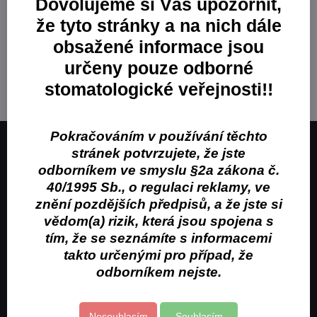
Dovolujeme si Vás upozornit,
Harvard Dental International
že tyto stránky a na nich dále
GmbH
obsažené informace jsou
/c/producent/harvard
určeny pouze odborné
stomatologické veřejnosti!!
V této kategorii nejsou žádné výrobky.
Pokračováním v používání těchto
Obchodní značka Puromedix, s.r.o. je distributorem
stránek potvrzujete, že jste
stomatologických potřeb.
odborníkem ve smyslu §2a zákona č.
40/1995 Sb., o regulaci reklamy, ve
Kontakt
znění pozdějších předpisů, a že jste si
Obchodní podmínky
vědom(a) rizik, která jsou spojena s
tím, že se seznámíte s informacemi
Kontakty pro objednávku
takto určenými pro případ, že
odborníkem nejste.
+420 733 113 043
objednavky@puromed.cz
Nesouhlasím
Souhlasím