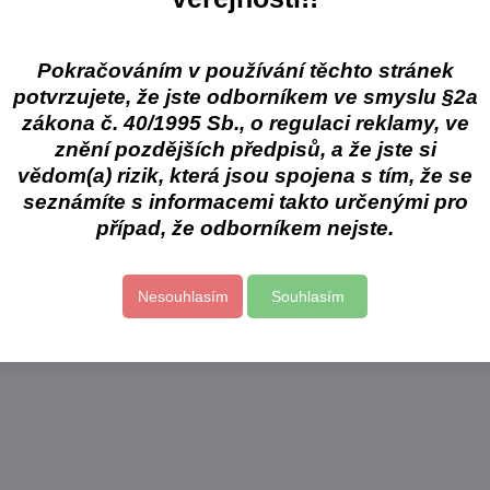
Pokračováním v používání těchto stránek
potvrzujete, že jste odborníkem ve smyslu §2a
zákona č. 40/1995 Sb., o regulaci reklamy, ve
znění pozdějších předpisů, a že jste si
vědom(a) rizik, která jsou spojena s tím, že se
seznámíte s informacemi takto určenými pro
případ, že odborníkem nejste.
Nesouhlasím
Souhlasím
47%
Zhermack Zeta 3
Eur
ent
Dezinfekce povrchů
Bez
100