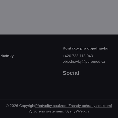
Skladem
Skl
č
od 269 Kč
79
Zobrazit
Zobrazit
PH
od 222,31 Kč
bez DPH
70,
Kontakty pro objednávku
odmínky
+420 733 113 043
objednavky@puromed.cz
Social
©
2026
Copyright
Předvolby soukromí
Zásady ochrany soukromí
Vytvořeno systémem:
ByznysWeb.cz