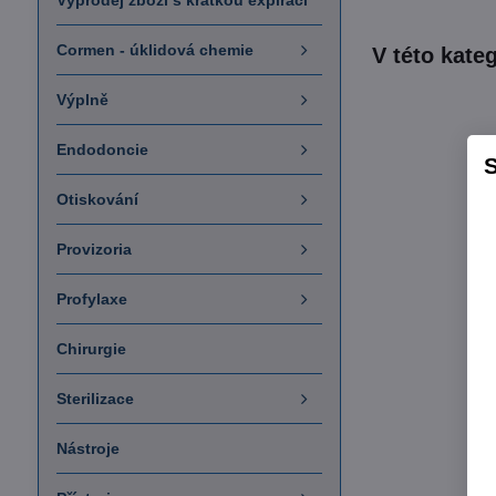
Výprodej zboží s krátkou expirací
Cormen - úklidová chemie
Výplně
Endodoncie
S
Otiskování
Provizoria
Profylaxe
Chirurgie
Sterilizace
Nástroje