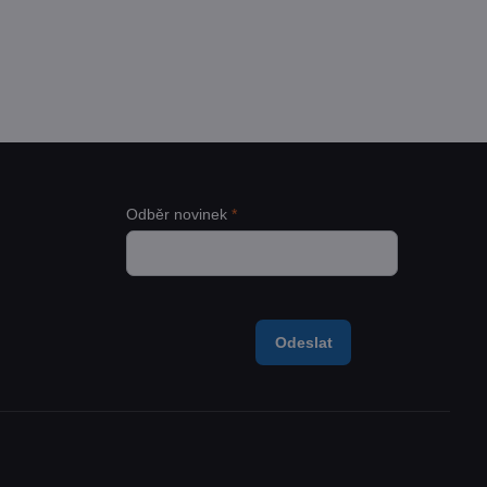
adem
 Kč
Zobrazit
54 Kč
bez DPH
Odběr novinek
*
Odeslat