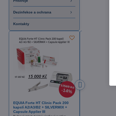
Přístroje
Dezinfekce a ochrana
Kontakty
17569 Kč
14%
EQUIA Forte HT Clinic Pack 200
Itena TotalCem
kapslí A2/A3/B2 + SILVERMIX +
Definitivní fixační cem
Capsule Applier III