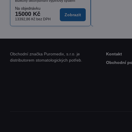
Bulkový sklohybridní výplňový systém
Na objednávku
Skladem
15000 Kč
od 1636,17 K
Zobrazit
13392,86 Kč
bez DPH
od 1460,87 Kč
bez D
Obchodní značka Puromedix, s.r.o. je
Kontakt
distributorem stomatologických potřeb.
Obchodní p