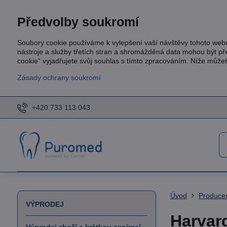
Předvolby soukromí
Soubory cookie používáme k vylepšení vaší návštěvy tohoto web
nástroje a služby třetích stran a shromážděná data mohou být p
cookie“ vyjadřujete svůj souhlas s tímto zpracováním. Níže může
Zásady ochrany soukromí
+420 733 113 043
Úvod
Produce
VÝPRODEJ
Harvar