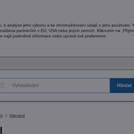
u, k analýze jeho výkonu a ke shromažďování údajů o jeho používání.
řenášena partnerům v EU, USA nebo jiných zemích. Kliknutím na „Přijm
te najít podrobné informace nebo upravit své preference.
Hledat
nt
Harvard
d