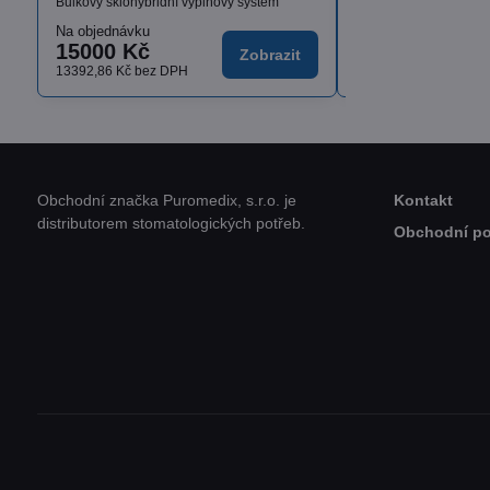
Bulkový sklohybridní výplňový systém
Na objednávku
Skladem
15000 Kč
od 1636,17 K
Zobrazit
13392,86 Kč
bez DPH
od 1460,87 Kč
bez D
Obchodní značka Puromedix, s.r.o. je
Kontakt
distributorem stomatologických potřeb.
Obchodní p