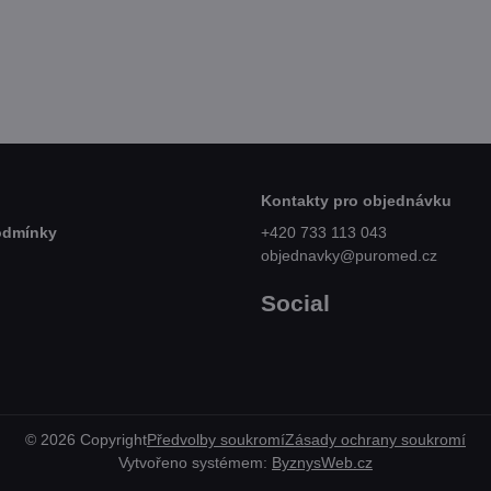
Skladem
Skl
č
od 269 Kč
79
Zobrazit
Zobrazit
PH
od 222,31 Kč
bez DPH
70,
Kontakty pro objednávku
odmínky
+420 733 113 043
objednavky@puromed.cz
Social
©
2026
Copyright
Předvolby soukromí
Zásady ochrany soukromí
Vytvořeno systémem:
ByznysWeb.cz