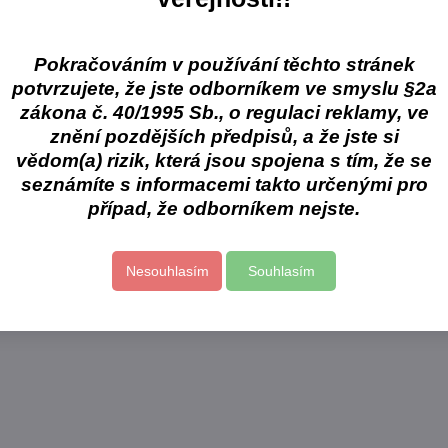
Pokračováním v používání těchto stránek
potvrzujete, že jste odborníkem ve smyslu §2a
zákona č. 40/1995 Sb., o regulaci reklamy, ve
znění pozdějších předpisů, a že jste si
vědom(a) rizik, která jsou spojena s tím, že se
seznámíte s informacemi takto určenými pro
případ, že odborníkem nejste.
Nesouhlasím
Souhlasím
47%
Zhermack Zeta 3
Eur
ent
Dezinfekce povrchů
Bez
100