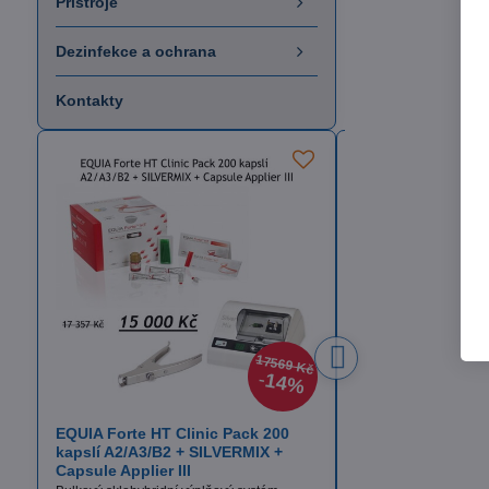
Přístroje
Dezinfekce a ochrana
Kontakty
17569 Kč
14%
EQUIA Forte HT Clinic Pack 200
Itena TotalCem
kapslí A2/A3/B2 + SILVERMIX +
Definitivní fixační cem
Capsule Applier III