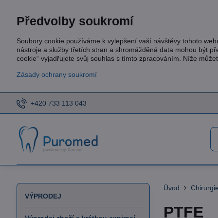
Předvolby soukromí
Soubory cookie používáme k vylepšení vaší návštěvy tohoto web
nástroje a služby třetích stran a shromážděná data mohou být p
cookie“ vyjadřujete svůj souhlas s tímto zpracováním. Níže může
Zásady ochrany soukromí
+420 733 113 043
Úvod
Chirurgi
VÝPRODEJ
PTFE