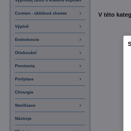
Výprodej zboží s krátkou expirací
Cormen - úklidová chemie
Výplně
Endodoncie
S
Otiskování
Provizoria
Profylaxe
Chirurgie
Sterilizace
Nástroje