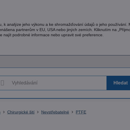
u, k analýze jeho výkonu a ke shromažďování údajů o jeho používání.
řenášena partnerům v EU, USA nebo jiných zemích. Kliknutím na „Přijm
te najít podrobné informace nebo upravit své preference.
Hledat
e
Chirurgické šití
Nevstřebatelné
PTFE