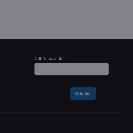
adem
 Kč
Zobrazit
54 Kč
bez DPH
Odběr novinek
*
Odeslat