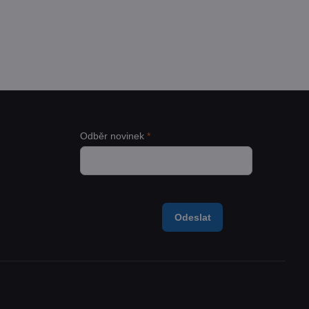
adem
 Kč
Zobrazit
54 Kč
bez DPH
Odběr novinek
*
Odeslat