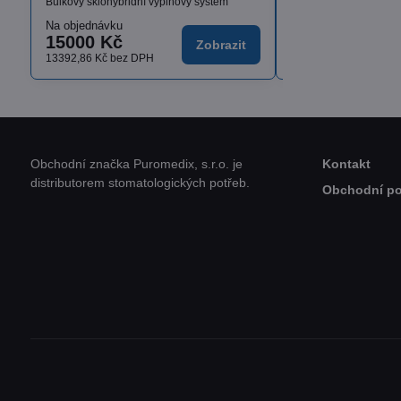
Bulkový sklohybridní výplňový systém
Na objednávku
Skladem
15000 Kč
od 1636,17 K
Zobrazit
13392,86 Kč
bez DPH
od 1460,87 Kč
bez D
Obchodní značka Puromedix, s.r.o. je
Kontakt
distributorem stomatologických potřeb.
Obchodní p