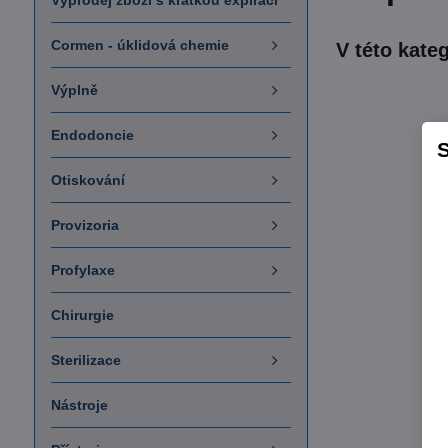
Výprodej zboží s krátkou expirací
Cormen - úklidová chemie
Výplně
Endodoncie
S
Otiskování
Provizoria
Profylaxe
Chirurgie
Sterilizace
Nástroje