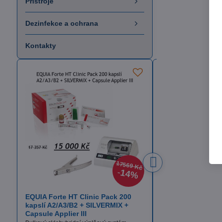
Přístroje
Dezinfekce a ochrana
Kontakty
17569 Kč
14%
EQUIA Forte HT Clinic Pack 200
Itena TotalCem
kapslí A2/A3/B2 + SILVERMIX +
Definitivní fixační cem
Capsule Applier III