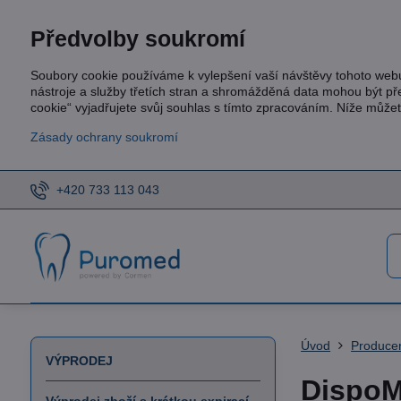
Předvolby soukromí
Soubory cookie používáme k vylepšení vaší návštěvy tohoto web
nástroje a služby třetích stran a shromážděná data mohou být p
cookie“ vyjadřujete svůj souhlas s tímto zpracováním. Níže může
Zásady ochrany soukromí
+420 733 113 043
Úvod
Produce
VÝPRODEJ
DispoM