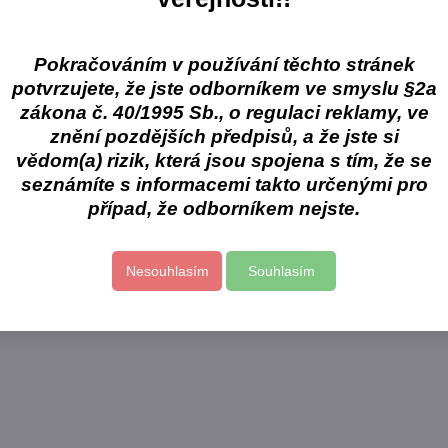
Pokračováním v používání těchto stránek
potvrzujete, že jste odborníkem ve smyslu §2a
zákona č. 40/1995 Sb., o regulaci reklamy, ve
znění pozdějších předpisů, a že jste si
vědom(a) rizik, která jsou spojena s tím, že se
seznámíte s informacemi takto určenými pro
případ, že odborníkem nejste.
Nesouhlasím
Souhlasím
47%
Zhermack Zeta 3
Eur
ent
Dezinfekce povrchů
Bez
100