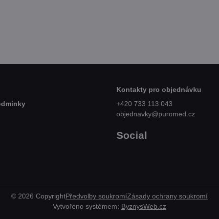
Skladem
Skl
č
od 269 Kč
79
Zobrazit
Zobrazit
PH
od 222,31 Kč
bez DPH
70,
Kontakty pro objednávku
odmínky
+420 733 113 043
objednavky@puromed.cz
Social
©
2026
Copyright
Předvolby soukromí
Zásady ochrany soukromí
Vytvořeno systémem:
ByznysWeb.cz