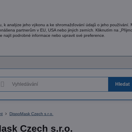
u, k analýze jeho výkonu a ke shromažďování údajů o jeho používání.
řenášena partnerům v EU, USA nebo jiných zemích. Kliknutím na „Přijm
te najít podrobné informace nebo upravit své preference.
Hledat
nt
DispoMask Czech s.r.o.
ask Czech s.r.o.