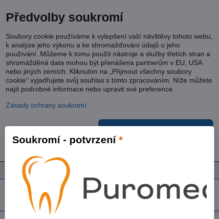
Předvolby soukromí
Soubory cookie používáme k vylepšení vaší návštěvy tohoto webu,
k analýze jeho výkonu a ke shromažďování údajů o jeho
používání. Můžeme k tomu použít nástroje a služby třetích stran a
shromážděná data mohou být přenášena partnerům v EU, USA
nebo jiných zemích. Kliknutím na „Přijmout všechny soubory
cookie“ vyjadřujete svůj souhlas s tímto zpracováním. Níže můžete
najít podrobné informace nebo upravit své preference.
Zásady ochrany soukromí
Přijmout všechny cookies
Soukromí - potvrzení
*
Ukázat podrobnosti
Panel uživatele