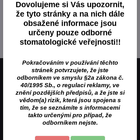
Dovolujeme si Vás upozornit,
Producent
že tyto stránky a na nich dále
Ditramax
obsažené informace jsou
určeny pouze odborné
stomatologické veřejnosti!!
Pokračováním v používání těchto
stránek potvrzujete, že jste
Obchodní značka Puromedix, s.r.o. je distributorem
odborníkem ve smyslu §2a zákona č.
stomatologických potřeb.
40/1995 Sb., o regulaci reklamy, ve
znění pozdějších předpisů, a že jste si
Kontakt
vědom(a) rizik, která jsou spojena s
Obchodní podmínky
tím, že se seznámíte s informacemi
takto určenými pro případ, že
Kontakty pro objednávku
odborníkem nejste.
+420 733 113 043
objednavky@puromed.cz