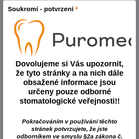
Producent
Soukromí - potvrzení
*
MERTLIN s.r.o.
Název
Parametry
Dovolujeme si Vás upozornit,
že tyto stránky a na nich dále
obsažené informace jsou
určeny pouze odborné
stomatologické veřejnosti!!
Tampony Linon sterilní
Stáčené gázové tampony z
Pokračováním v používání těchto
bělených bavlněných vláken,
stránek potvrzujete, že jste
sterilní
odborníkem ve smyslu §2a zákona č.
Skladem