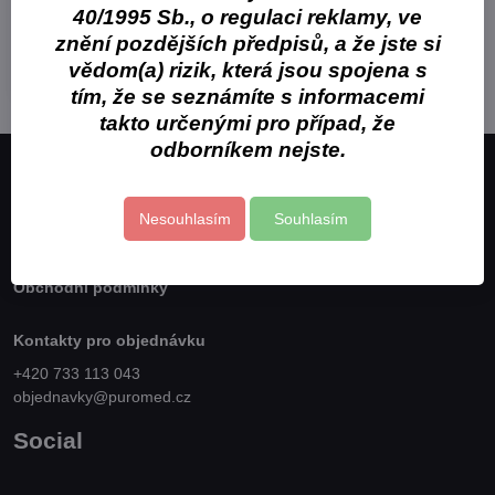
od 12,66 Kč
40/1995 Sb., o regulaci reklamy, ve
od 11,30 Kč
bez DPH
znění pozdějších předpisů, a že jste si
Zobrazit
vědom(a) rizik, která jsou spojena s
tím, že se seznámíte s informacemi
takto určenými pro případ, že
odborníkem nejste.
Obchodní značka Puromedix, s.r.o. je distributorem
stomatologických potřeb.
Nesouhlasím
Souhlasím
Kontakt
Obchodní podmínky
Kontakty pro objednávku
+420 733 113 043
objednavky@puromed.cz
Social