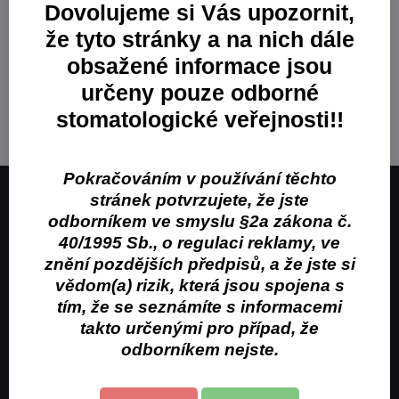
Dovolujeme si Vás upozornit,
Ústní hygiena
že tyto stránky a na nich dále
Mezizubní kartáčky
obsažené informace jsou
určeny pouze odborné
stomatologické veřejnosti!!
Pokračováním v používání těchto
stránek potvrzujete, že jste
Obchodní značka Puromedix, s.r.o. je distributorem
odborníkem ve smyslu §2a zákona č.
stomatologických potřeb.
40/1995 Sb., o regulaci reklamy, ve
znění pozdějších předpisů, a že jste si
Kontakt
vědom(a) rizik, která jsou spojena s
Obchodní podmínky
tím, že se seznámíte s informacemi
takto určenými pro případ, že
Kontakty pro objednávku
odborníkem nejste.
+420 733 113 043
objednavky@puromed.cz