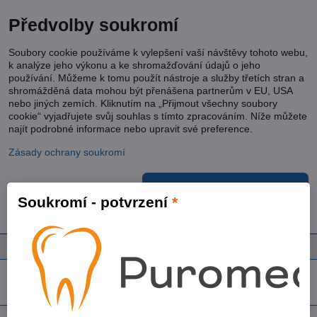
Předvolby soukromí
Soubory cookie používáme k vylepšení vaší návštěvy tohoto webu,
k analýze jeho výkonu a ke shromažďování údajů o jeho
používání. Můžeme k tomu použít nástroje a služby třetích stran a
shromážděná data mohou být přenášena partnerům v EU, USA
nebo jiných zemích. Kliknutím na „Přijmout všechny soubory
cookie“ vyjadřujete svůj souhlas s tímto zpracováním. Níže můžete
najít podrobné informace nebo upravit své preference.
Zásady ochrany soukromí
Přijmout všechny cookies
Soukromí - potvrzení
*
Ukázat podrobnosti
Panel uživatele