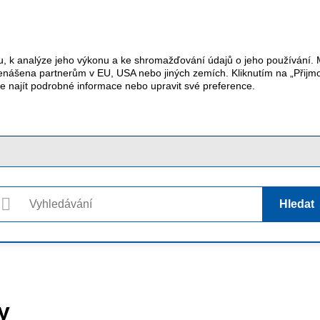
u, k analýze jeho výkonu a ke shromažďování údajů o jeho používání.
řenášena partnerům v EU, USA nebo jiných zemích. Kliknutím na „Přijm
te najít podrobné informace nebo upravit své preference.
Hledat
y