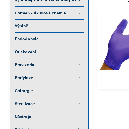
Výprodej zboží s krátkou expirací
Cormen - úklidová chemie
Výplně
Endodoncie
Otiskování
Provizoria
Profylaxe
Chirurgie
Sterilizace
Nástroje