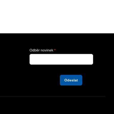
adem
 Kč
Zobrazit
54 Kč
bez DPH
Odběr novinek
*
Odeslat