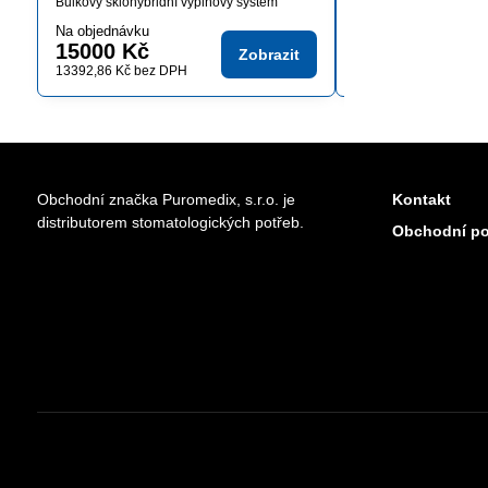
Bulkový sklohybridní výplňový systém
Na objednávku
Skladem
15000 Kč
od 1636,17 K
Zobrazit
13392,86 Kč
bez DPH
od 1460,87 Kč
bez D
Obchodní značka Puromedix, s.r.o. je
Kontakt
distributorem stomatologických potřeb.
Obchodní p