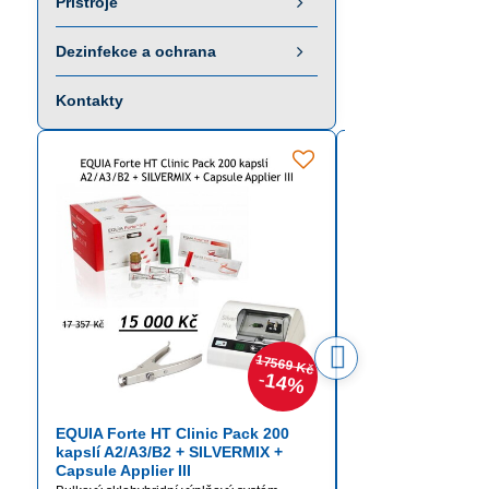
Přístroje
Dezinfekce a ochrana
Kontakty
17569 Kč
14%
EQUIA Forte HT Clinic Pack 200
Itena TotalCem
kapslí A2/A3/B2 + SILVERMIX +
Definitivní fixační cem
Capsule Applier III