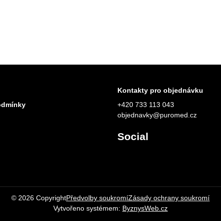
Skladem
Skl
č
od 269 Kč
79
Zobrazit
Zobrazit
PH
od 222,31 Kč
bez DPH
70,
Kontakty pro objednávku
odmínky
+420 733 113 043
objednavky@puromed.cz
Social
©
2026
Copyright
Předvolby soukromí
Zásady ochrany soukromí
Vytvořeno systémem:
ByznysWeb.cz