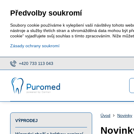
Předvolby soukromí
Soubory cookie používáme k vylepšení vaší návštěvy tohoto web
nástroje a služby třetích stran a shromážděná data mohou být p
cookie“ vyjadřujete svůj souhlas s tímto zpracováním. Níže může
Zásady ochrany soukromí
+420 733 113 043
Úvod
Novinky
VÝPRODEJ
Novink