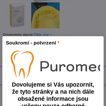
Ortodontický alginát
Čtěte více
Soukromí - potvrzení
*
Skladem
399 Kč
329,75 Kč
bez DPH
Do košíku
Dovolujeme si Vás upozornit,
že tyto stránky a na nich dále
Přidat k Oblíbeným
Dotaz k produktu
Doručení
obsažené informace jsou
Výrobce:
Zhermack SpA
určeny pouze odborné