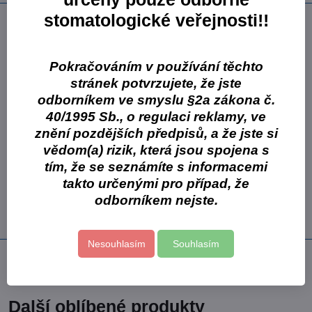
stomatologické veřejnosti!!
Popis
rychlé tuhnutí, tixotropní, vysoce elastický
materiál pro rychlou tvorbu otisků
Pokračováním v používání těchto
vanilková vůně
stránek potvrzujete, že jste
žlutá barva
odborníkem ve smyslu §2a zákona č.
40/1995 Sb., o regulaci reklamy, ve
Varianty balení:
1 x 500 g
znění pozdějších předpisů, a že jste si
2 x 500 g + odměrka + nádobka
vědom(a) rizik, která jsou spojena s
tím, že se seznámíte s informacemi
Více z kategorie
takto určenými pro případ, že
Otiskování
Spotřební materiál
Zhermack
odborníkem nejste.
Algináty
Nesouhlasím
Souhlasím
Předchozí produkt
Následující produkt
Další oblíbené produkty