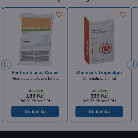
gin
Zhermack Orthoprint
Zhermack Aplikační
špičky žluté
t
Ortodontický alginát
Použití se všemi žlutými směsm
Skladem
Skladem
399 Kč
679 Kč
H
329,75 Kč
bez DPH
561,16 Kč
bez DPH
Do košíku
Do košíku