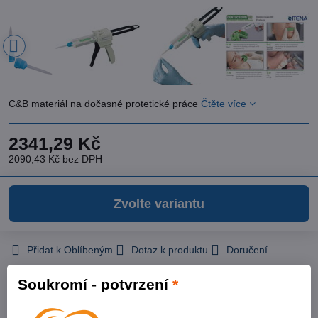
C&B materiál na dočasné protetické práce
Čtěte více
2341,29 Kč
2090,43 Kč
bez DPH
Zvolte variantu
Přidat k Oblíbeným
Dotaz k produktu
Doručení
Výrobce:
Itena Clinical
Soukromí - potvrzení
*
Varianty produktů