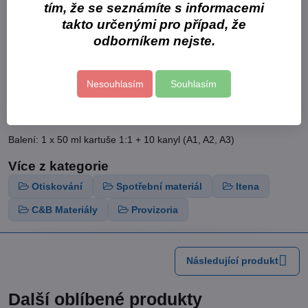
tím, že se seznámíte s informacemi
Popis
takto určenými pro případ, že
odborníkem nejste.
pro tvorbu dočasných korunek, můstků, inlayí, onlayí
výborná síla v tlaku a ohybu, jednoduché sejmutí z otisku
nízké polymerační smrštění, nízká tepelná reakce
Nesouhlasím
Souhlasím
velice estetický materiál, snadno se leští, může být použit i na
vitální zub
v odstínech A1, A2, A3
Balení: 1 x 50 ml kartuše 1:1 + 10 kanyl (A1, A2, A3)
Více z kategorie
Otiskování
Spotřební materiál
Itena
C&B Materiály
Provizoria
Následující produkt
Další oblíbené produkty