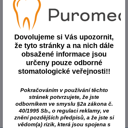
Varianta:
DentoCrown 1 x 50 ml (76 g) kartuše A1
Skladové číslo:
DWNHD50-A1
Skladem
2341,29 Kč
2090,43 Kč
bez DPH
Dovolujeme si Vás upozornit,
že tyto stránky a na nich dále
Varianta:
DentoCrown 1 x 50 ml (76 g) kartuše A2
obsažené informace jsou
Skladové číslo:
DWNHD50-A2
Skladem
určeny pouze odborné
2341,29 Kč
stomatologické veřejnosti!!
2090,43 Kč
bez DPH
Varianta:
DentoCrown 1 x 50 ml (76 g) kartuše A3
Pokračováním v používání těchto
Skladové číslo:
DWNHD50-A3
stránek potvrzujete, že jste
Skladem
odborníkem ve smyslu §2a zákona č.
2341,29 Kč
40/1995 Sb., o regulaci reklamy, ve
2090,43 Kč
bez DPH
znění pozdějších předpisů, a že jste si
vědom(a) rizik, která jsou spojena s