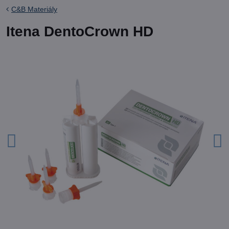
C&B Materiály
Itena DentoCrown HD