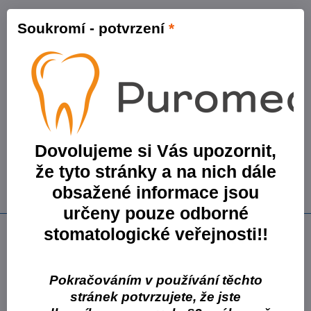
Varianta:
Dentoclic Předvrtávač fialový průměr 1,00 mm
Soukromí - potvrzení
*
Skladové číslo:
DFVI4-010
Skladem
382 Kč
315,70 Kč
bez DPH
Varianta:
Dentoclic Předvrtávač bílý průměr 1,20 mm
Skladové číslo:
DFA4-012
Skladem
Dovolujeme si Vás upozornit,
382 Kč
že tyto stránky a na nich dále
315,70 Kč
bez DPH
obsažené informace jsou
určeny pouze odborné
Popis
stomatologické veřejnosti!!
velikosti fialový Ø 1,0 mm, bílý Ø 1,2 mm
Pokračováním v používání těchto
Varianty balení: 1 x předvrtávač Dentoclic
stránek potvrzujete, že jste
Více z kategorie