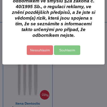
odborníkem ve smyslu §2a zákona č.
40/1995 Sb., o regulaci reklamy, ve
Spotřební materiál
Endodoncie
Itena
znění pozdějších předpisů, a že jste si
Kořenové nástroje
Rotační kořenové nástroje
vědom(a) rizik, která jsou spojena s
tím, že se seznámíte s informacemi
takto určenými pro případ, že
Následující produkt
odborníkem nejste.
Související zboží
Nesouhlasím
Souhlasím
10%
Itena Dentoclic