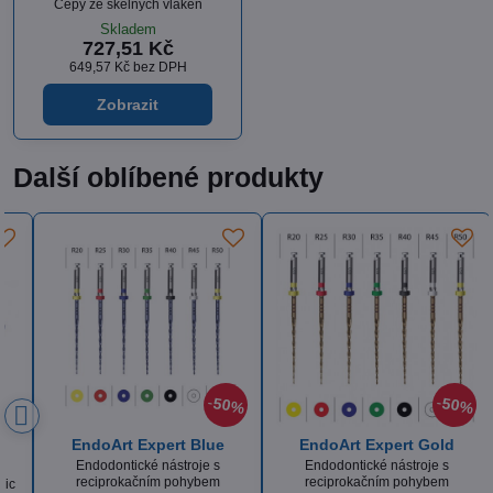
Čepy ze skelných vláken
Skladem
727,51 Kč
649,57 Kč
bez DPH
Zobrazit
Další oblíbené produkty
50%
Itena Dentoclic
EndoArt Expert Blue
předvrtávače
Endodontické nástroje s
reciprokačním pohybem
Předvrtávače pro čepy Dentoclic