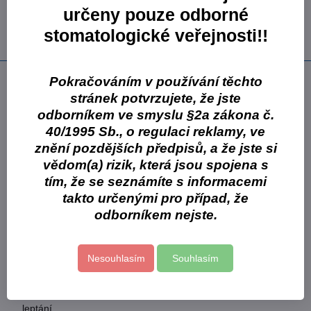
3417,46 Kč
určeny pouze odborné
2904,84 Kč
2593,61 Kč
bez DPH
stomatologické veřejnosti!!
Popis
Pokračováním v používání těchto
stránek potvrzujete, že jste
přímo zhotovované výplně ze světlem tuhnoucích kompozit a
odborníkem ve smyslu §2a zákona č.
kompomerů
40/1995 Sb., o regulaci reklamy, ve
korunkové dostavby ze světlem, samovolně a duálně
znění pozdějších předpisů, a že jste si
tuhnoucích kompozit
adhezivní cementování nepřímých náhrad pomocí světlem a
vědom(a) rizik, která jsou spojena s
duálně tuhnoucích upevňovacích kompozit
tím, že se seznámíte s informacemi
intraorální opravy odlomených kompozitních a kompomerových
takto určenými pro případ, že
výplní
odborníkem nejste.
desenzibilizace hypersenzitivních krčkových oblastí
pečetění preparovaných zubních povrchů před
provizorním/definitivním cementováním nepřímých náhrad
Nesouhlasím
Souhlasím
efektivní forma balení – každé balení 2 ml VivaPen až pro 190
použití na jednotlivých zubech
univerzální použití – pro všechny techniky vytváření vazby i
leptání