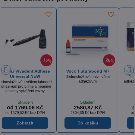
Kerr Optibond Universal
Kerr Optibond All-In-One
Jednosložkové univerzální
Jednokrokový bond pro
adhezivum pro všechny techniky
samoleptací techniku
leptání
Na objednávku
Na objednávku
od 2652,94 Kč
5179,23 Kč
od 2368,70 Kč
bez DPH
4280,36 Kč
bez DPH
Zobrazit
Zobrazit