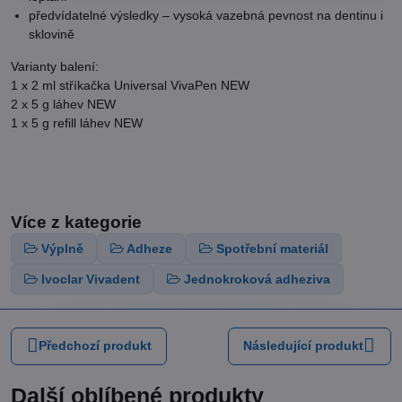
předvídatelné výsledky – vysoká vazebná pevnost na dentinu i
sklovině
Varianty balení:
1 x 2 ml stříkačka Universal VivaPen NEW
2 x 5 g láhev NEW
1 x 5 g refill láhev NEW
Více z kategorie
Výplně
Adheze
Spotřební materiál
Ivoclar Vivadent
Jednokroková adheziva
Předchozí produkt
Následující produkt
Další oblíbené produkty