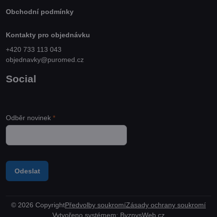
Obchodní podmínky
Kontakty pro objednávku
+420 733 113 043
objednavky@puromed.cz
Social
Odběr novinek
*
Odeslat
©
2026
Copyright
Předvolby soukromí
Zásady ochrany soukromí
Vytvořeno systémem:
ByznysWeb.cz