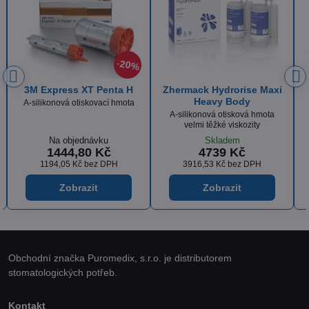
10%
i
Kulzer Variotime
Zhermack Hydrorise
Heavy Body
A-silikon - svoboda v otiskování
A-silikonová otisková hmota
velmi těžké viskozity
Skladem
Na objednávku
od 792 Kč
1769 Kč
od 654,55 Kč
bez DPH
1461,98 Kč
bez DPH
Zobrazit
Zobrazit
Obchodní značka Puromedix, s.r.o. je distributorem
stomatologických potřeb.
Kontakt