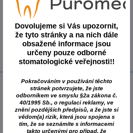
3071 Kč
2456,80 Kč
2030,41 Kč
bez DPH
Varianta:
Monophase Soft 300 ml báze, 60 ml
Dovolujeme si Vás upozornit,
katalyzátor
že tyto stránky a na nich dále
Skladové číslo:
e31798
Na objednávku
obsažené informace jsou
3477 Kč
určeny pouze odborné
2781,60 Kč
2298,84 Kč
bez DPH
stomatologické veřejnosti!!
Popis
Pokračováním v používání těchto
stránek potvrzujete, že jste
snížená výsledná tuhost pro snadné výjmutí otisku z úst
odborníkem ve smyslu §2a zákona č.
přesné otisky se zlepšenou čitelností díky výborným
40/1995 Sb., o regulaci reklamy, ve
vlastnostem polyétherů a jasné barvě materiálu
znění pozdějších předpisů, a že jste si
přesná výsledná protetická náhrada
větší komfort pro pacienta díky zlepšené chuti a jednoduchému
vědom(a) rizik, která jsou spojena s
vyjmutí otisku z úst ("Soft" verze)
tím, že se seznámíte s informacemi
úspora času i pěněz díky spolehlivému výsledku na první pokus
takto určenými pro případ, že