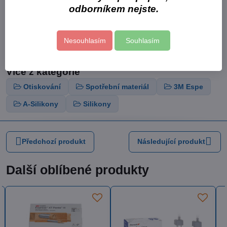
méně opakovaných otisků, přepracovávání a úprav
odborníkem nejste.
zlepšená efektivita spolupráce mezi zubní praxí a laboratoří
otisky na implantáty, bezzubých čelistí, na korunku a fixní
můstek, na inlay a onlay
Nesouhlasím
Souhlasím
Varianty balení: 1 x 300 ml báze, 1 x 60 ml katalyzátor
Více z kategorie
Otiskování
Spotřební materiál
3M Espe
A-Silikony
Silikony
Předchozí produkt
Následující produkt
Další oblíbené produkty