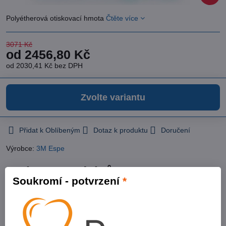
Polyétherová otiskovací hmota
Čtěte více
3071 Kč
od 2456,80 Kč
od 2030,41 Kč
bez DPH
Zvolte variantu
Přidat k Oblíbeným
Dotaz k produktu
Doručení
Výrobce:
3M Espe
Varianty produktů
Soukromí - potvrzení
*
Varianta:
Monophase 300 ml báze, 60 ml katalyzátor
Skladové číslo:
e31796
Na objednávku