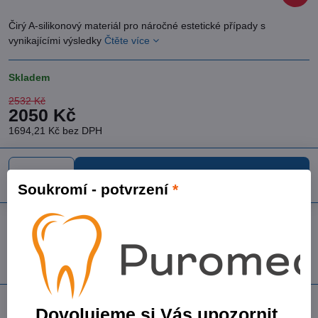
Čirý A-silikonový materiál pro náročné estetické případy s
vynikajícími výsledky
Čtěte více
Skladem
2532 Kč
2050 Kč
1694,21 Kč
bez DPH
Do košíku
Soukromí - potvrzení
*
Přidat k Oblíbeným
Dotaz k produktu
Doručení
Skladové číslo:
GCE012792
Výrobce:
GC Corporation
Popis
Dovolujeme si Vás upozornit,