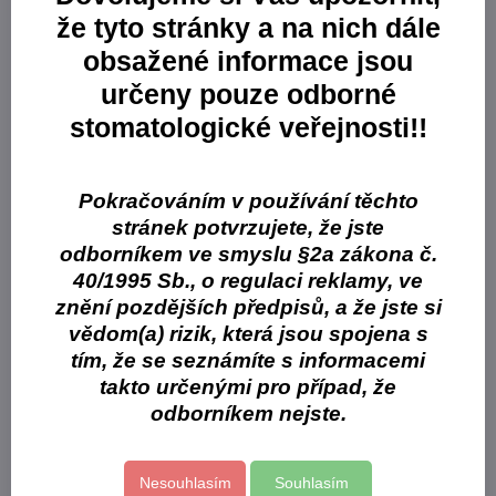
Čirý silikonový (vinyl polysiloxan) materiál vhodný pro náročné
že tyto stránky a na nich dále
estetické případy s vynikajícími výsledky
obsažené informace jsou
Vysoká úroveň transparence zajišťuje skvělou možnost vizuální
kontroly a viditelnost detailů
určeny pouze odborné
Bezkonkurenční průsvitnost umožňuje velmi efektivní
stomatologické veřejnosti!!
polymeraci přes silikon
Perfektně se hodí pro:
Injekční techniku – snadná kontrola aplikace a perfektní
Pokračováním v používání těchto
světelná polymerace
stránek potvrzujete, že jste
Dočasné korunky a můstky – efektivní polymerace světlem
duálně tuhnoucího materiálu jako TEMPSMART™ DC
odborníkem ve smyslu §2a zákona č.
Vrstvení kompozitu – snadná polymerace palatinálně
40/1995 Sb., o regulaci reklamy, ve
Registraci skusu
znění pozdějších předpisů, a že jste si
Umístění vláken nebo zámků – snadné přemístění z modelu do
vědom(a) rizik, která jsou spojena s
úst
tím, že se seznámíte s informacemi
Balení: 2 x 51 g (48 ml) kartuše, 6 x univerzální míchací koncovky
takto určenými pro případ, že
II vel. L - zelené
odborníkem nejste.
Více z kategorie
Otiskování
Spotřební materiál
GC
Nesouhlasím
Souhlasím