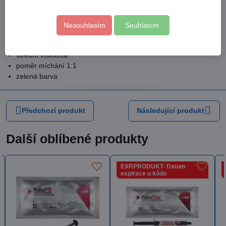
na výběr různé viskozity pro dokonalou kresbu
Nesouhlasím
Souhlasím
Hydrorise REGULAR BODY
střední viskozita
poměr míchání 1:1
zelená barva
Předchozí produkt
Následující produkt
Další oblíbené produkty
EXP.PRODUKT- Datum
EXP.PRODUKT- Datum
expirace u kódu
expirace u kódu