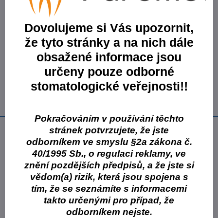
Varianty produktů
Dovolujeme si Vás upozornit,
Varianta:
Hydrorise Regular Body Fast Set 2 x 50 ml
že tyto stránky a na nich dále
kartuše
obsažené informace jsou
Skladové číslo:
C207005-01.03.2024
Skladem
určeny pouze odborné
1769 Kč
stomatologické veřejnosti!!
699 Kč
577,69 Kč
bez DPH
Pokračováním v používání těchto
Popis
stránek potvrzujete, že jste
odborníkem ve smyslu §2a zákona č.
Hlavní vlastnosti A-silikonových hmot Hydrorise:
40/1995 Sb., o regulaci reklamy, ve
znění pozdějších předpisů, a že jste si
hyper-hydrokompatibilita (hmota je schopna vytlačit sliny, krev i
vodu z kritických míst díky svým vlastnostem)
vědom(a) rizik, která jsou spojena s
tixotropní a biokompatibilní
tím, že se seznámíte s informacemi
maximální přesnost v reprodukci detailů
takto určenými pro případ, že
vysoká odolnost proti roztržení při sejmutí
odborníkem nejste.
excelentní elastické vlastnosti