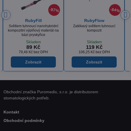
4%
86%
86%
RubyCompNano
RubyComp P
Světlem tuhnoucí nanohybridní
Světlem tuhnoucí nanohybridní
kompozitní výplňový materiál
kompozit pro posteriorní výplně
Skladem
Skladem
125 Kč
135 Kč
111,61 Kč
bez DPH
120,54 Kč
bez DPH
Zobrazit
Zobrazit
Obchodní značka Puromedix, s.r.o. je distributorem
stomatologických potřeb.
Kontakt
Obchodní podmínky