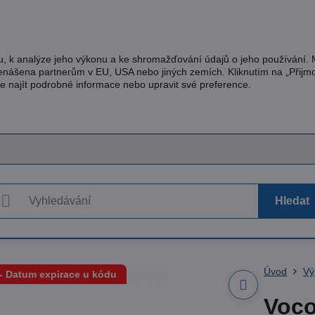
u, k analýze jeho výkonu a ke shromažďování údajů o jeho používání.
řenášena partnerům v EU, USA nebo jiných zemích. Kliknutím na „Přijm
te najít podrobné informace nebo upravit své preference.
Hledat
Úvod
Vý
 Datum expirace u kódu
Voco