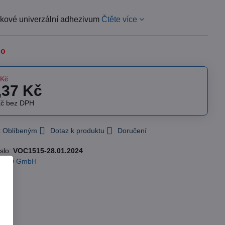
kové univerzální adhezivum
Čtěte více
no
 Kč
,37 Kč
Kč
bez DPH
 k Oblíbeným
Dotaz k produktu
Doručení
slo:
VOC1515-28.01.2024
OCO GmbH