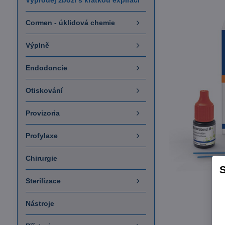
Výprodej zboží s krátkou expirací
Cormen - úklidová chemie
Výplně
Endodoncie
Otiskování
Provizoria
Profylaxe
Chirurgie
S
Sterilizace
Nástroje