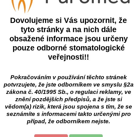
Popis
Dovolujeme si Vás upozornit, že
oucí, samoleptací dentinosklovinový bond zesílený nanoplnidly
tyto stránky a na nich dále
o všechny výplňové třídy a pro ošetření dentinových hypersenziti
obsažené informace jsou určeny
ý uzávěr, tolerance vlhkosti, jednoduchá a rychlá aplikace, dávk
pouze odborné stomatologické
ětské pacienty
veřejnosti!!
t spolu s nebo bez leptání kyselinou fosforečnou
hodný pro přímé a nepřímé výplně
eze ke kovům, keramice bez použití primeru
Pokračováním v používání těchto stránek
jedné vrstvě - celková doba zpracování je pouhých 35 sekund
potvrzujete, že jste odborníkem ve smyslu §2a
hev
zákona č. 40/1995 Sb., o regulaci reklamy, ve
znění pozdějších předpisů, a že jste si
47%
vědom(a) rizik, která jsou spojena s tím, že se
seznámíte s informacemi takto určenými pro
případ, že odborníkem nejste.
Zhermack Zeta 3
Eur
ent
Dezinfekce povrchů
Bez
líbené produkty
100