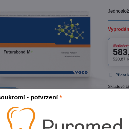
Jednoslož
Vyprodá
3525,57
583
520,87 
Přidat
Skladové čí
Výrobce:
V
oukromí - potvrzení
*
3525,57 Kč
83%