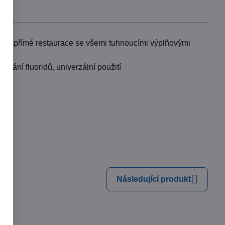
 pro přímé restaurace se všemi tuhnoucími výplňovými
vit
ování fluoridů, univerzální použití
385 Kč
79%
Následující produkt
eka Nitrile Exam Gloves
pudrové oboustranné nitrilové rukavice,
 ks