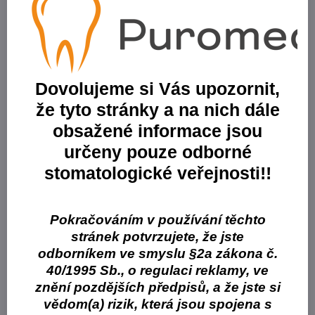
Aplikace
Registrace skusu
Okluzální úpravy maximální intercuspidace
Intermaxilární nastavovací klíče pro centrické, vyčnívající nebo
boční polohy
Dovolujeme si Vás upozornit,
Gnatologické hodnocení
Diagnostické vyšetření poruch kraniální-mandibulární-cervikální
že tyto stránky a na nich dále
Ortodontická centrická okluze
obsažené informace jsou
určeny pouze odborné
Vlastnosti
stomatologické veřejnosti!!
Přesný a stabilní vinylpolysiloxan vyrobený speciálně pro
registraci skusu
Velmi jemná konzistence materiálu zaručuje komfort pro
Pokračováním v používání těchto
pacienta
stránek potvrzujete, že jste
Přesná reprodukce okluzních detailů
odborníkem ve smyslu §2a zákona č.
Vysoká tvrdost 95 Shore A
40/1995 Sb., o regulaci reklamy, ve
Odstraňuje přebytečný materiál a pomáhá snižovat chyby
znění pozdějších předpisů, a že jste si
okluze způsobené pohyby čelistí během otisku
vědom(a) rizik, která jsou spojena s
Zajišťuje snadné frézování