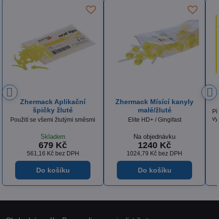
R&S Turbocclusion
Zhermack Mísící kanyly
Dynamic Static
Přesný a stabilní vinylpolysiloxan
vyrobený speciálně pro registraci
MAXI kartuše Zhermack
skusu
Skladem
Skladem
873 Kč
1490 Kč
721,49 Kč
bez DPH
1231,40 Kč
bez DPH
Do košíku
Do košíku