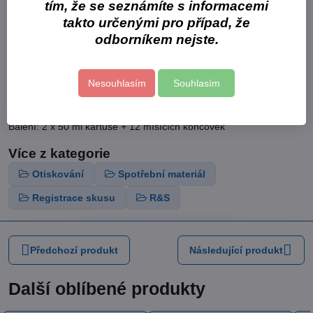
Extrémně rychlé, pouze 60 vteřin v ústech = zajišťuje pohodlí
tím, že se seznámíte s informacemi
pro pacienta a šetří čas zubního lékaře
takto určenými pro případ, že
Vysoká přesnost 2 µm
odborníkem nejste.
Rozměrová odchylka pouhých -0,05 % po 24 hodinách
Zabraňuje tlakům, nepohodlí a posuvu během polohování
Barva oranžová
Nesouhlasím
Souhlasím
Balení: 2 x 50 ml kartuše + 12 mísících koncovek
Více z kategorie
Otiskování
Spotřební materiál
Registrace skusu
R&S
Předchozí produkt
Následující produkt
Další oblíbené produkty