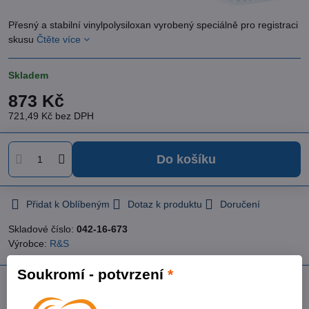
Přesný a stabilní vinylpolysiloxan vyrobený speciálně pro registraci
skusu
Čtěte více
Skladem
873 Kč
721,49 Kč
bez DPH
Do košíku
Přidat k Oblíbeným
Dotaz k produktu
Doručení
Skladové číslo:
042-16-673
Výrobce:
R&S
Soukromí - potvrzení
*
Popis