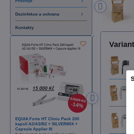
Přístroje
Dezinfekce a ochrana
Kontakty
Varian
S
17569 Kč
14%
EQUIA Forte HT Clinic Pack 200
Itena TotalCem
kapslí A2/A3/B2 + SILVERMIX +
Definitivní fixační cem
Capsule Applier III