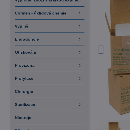
Výprodej zboží s krátkou expirací
Cormen - úklidová chemie
Výplně
Endodoncie
Otiskování
Provizoria
Profylaxe
Chirurgie
Sterilizace
Nástroje