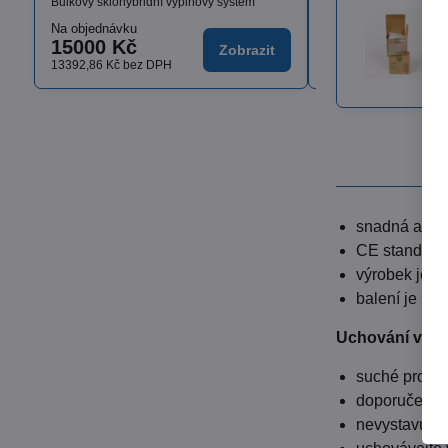
Bulkový sklohybridní výplňový systém
Na objednávku
Skladem
15000 Kč
od 1636,17 K
Zobrazit
13392,86 Kč
bez DPH
od 1460,87 Kč
bez D
snadná aplik
CE standart
výrobek je v
balení je st
Uchování výro
suché prostř
doporučená t
nevystavujte