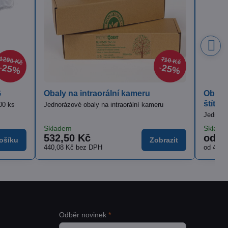
710 Kč
25%
25%
eru
Obaly na RVG snímky s modrým
štítkem
í kameru
Jednorázové ochranné obaly na RVG snímky
Skladem
od 540 Kč
Zobrazit
Zobrazit
od 446,28 Kč
bez DPH
Odběr novinek
*