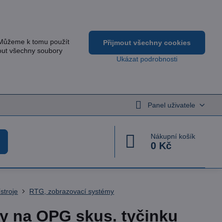
 Můžeme k tomu použít
Přijmout všechny cookies
out všechny soubory
Ukázat podrobnosti
Panel uživatele
Nákupní košík
0 Kč
ístroje
RTG, zobrazovací systémy
y na OPG skus. tyčinku