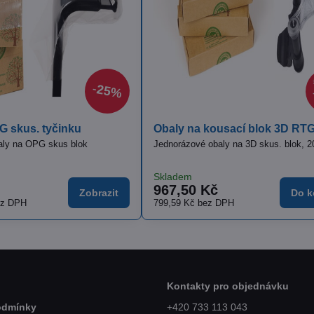
1290 Kč
25%
na kousací blok 3D RTG
Obaly na intraorální kam
vé obaly na 3D skus. blok, 200 ks
Jednorázové obaly na intraoráln
Skladem
0 Kč
532,50 Kč
Do košíku
Kč
bez DPH
440,08 Kč
bez DPH
Kontakty pro objednávku
odmínky
+420 733 113 043