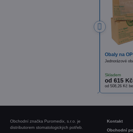
25%
25%
Obaly na OPG skus. tyčinku
Obaly 
u nebo
Jednorázové obaly na OPG skus blok
Jednorázo
Skladem
Skladem
od 615 Kč
967,5
razit
Zobrazit
od 508,26 Kč
bez DPH
799,59 
Obchodní značka Puromedix, s.r.o. je
Kontakt
distributorem stomatologických potřeb.
Obchodní p