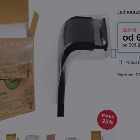
Jednorázo
820 Kč
od 
od 508,
Přidat
Výrobce:
P
820 Kč
25%