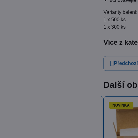
uchovávejte 
Varianty balení:
1 x 500 ks
1 x 300 ks
Více z kat
Předchozí
Další ob
NOVINKA
NOVIN