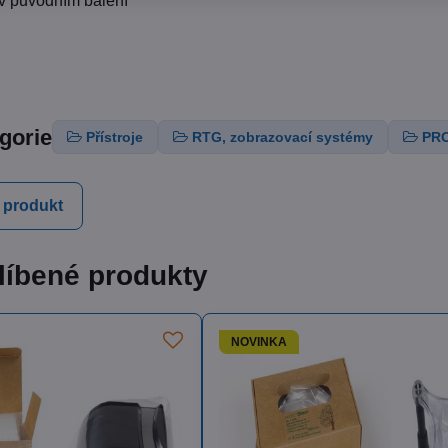
v původním balení
egorie
Přístroje
RTG, zobrazovací systémy
PR
 produkt
líbené produkty
KA
NOVINKA