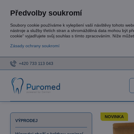
Předvolby soukromí
Soubory cookie používáme k vylepšení vaší návštěvy tohoto web
nástroje a služby třetích stran a shromážděná data mohou být p
cookie“ vyjadřujete svůj souhlas s tímto zpracováním. Níže může
Zásady ochrany soukromí
+420 733 113 043
NOVINKA
VÝPRODEJ