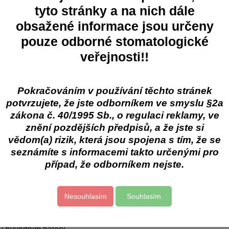
tyto stránky a na nich dále
Skladem
Skl
Varianta:
Obaly na kousací blok OPG 4 x 8,4 cm, 500 ks
Sklad
č
od 269 Kč
79
obsažené informace jsou určeny
Zobrazit
Zobrazit
Skladové číslo:
1-40B
PH
od 222,31 Kč
bez DPH
70,
pouze odborné stomatologické
veřejnosti!!
Popis
Pokračováním v používání těchto stránek
potvrzujete, že jste odborníkem ve smyslu §2a
zákona č. 40/1995 Sb., o regulaci reklamy, ve
ace a odstranění
znění pozdějších předpisů, a že jste si
vědom(a) rizik, která jsou spojena s tím, že se
yroben z biologicky odbouratelných plastů, proto se materiál ro
seznámíte s informacemi takto určenými pro
oprocentně recyklovatelná papírová krabice
případ, že odborníkem nejste.
bku:
edí
Nesouhlasím
Souhlasím
eplota: 10°C až 25°C
 přímému slunečnímu záření