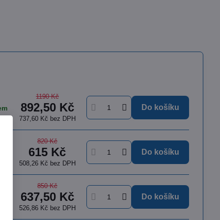
1190 Kč
892,50 Kč
Do košíku
em
737,60 Kč
bez DPH
820 Kč
615 Kč
em
Do košíku
385 Kč
508,26 Kč
bez DPH
79%
850 Kč
637,50 Kč
eka Nitrile Exam Gloves
em
Do košíku
pudrové oboustranné nitrilové rukavice,
526,86 Kč
bez DPH
 ks