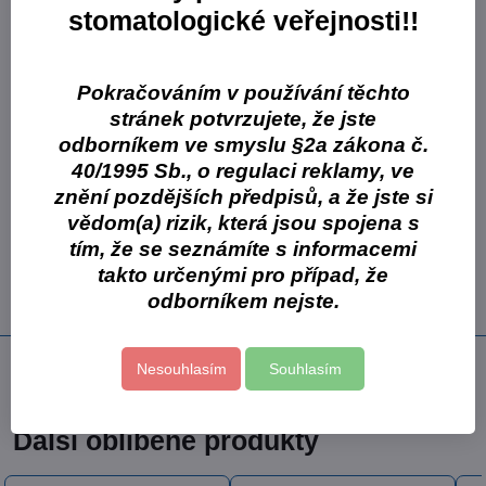
stomatologické veřejnosti!!
je třeba odstranit, se zbarví do nachova, vnitřní,
remineralizovatelná vrstva dentinu nebo zdravý dentin, se
nezbarví
ideální pro účely výuky na extrahovaných zubech, lze použít
Pokračováním v používání těchto
jako prostředek na obarvování zubního plaku
stránek potvrzujete, že jste
odborníkem ve smyslu §2a zákona č.
Balení: 6 ml láhev
40/1995 Sb., o regulaci reklamy, ve
Více z kategorie
znění pozdějších předpisů, a že jste si
vědom(a) rizik, která jsou spojena s
Výplně
Spotřební materiál
tím, že se seznámíte s informacemi
Fixační materiály
Doplňkový sortiment
takto určenými pro případ, že
odborníkem nejste.
Kuraray
Nesouhlasím
Souhlasím
Předchozí produkt
Následující produkt
Další oblíbené produkty