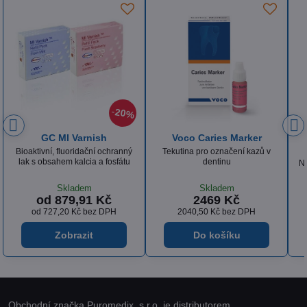
0%
Voco Caries Marker
Ivoclar Vivadent IPS
Empress CAD
ný
Tekutina pro označení kazů v
tu
dentinu
Nejvhodnější pro frézování inlay,
onlay
Skladem
Na objednávku
2469 Kč
2950 Kč
2040,50 Kč
bez DPH
2438,02 Kč
bez DPH
Do košíku
Do košíku
Obchodní značka Puromedix, s.r.o. je distributorem