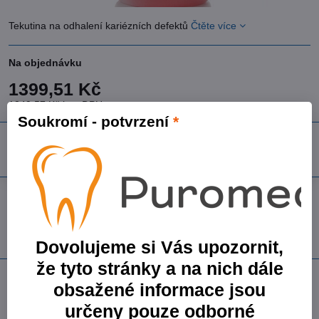
Tekutina na odhalení kariézních defektů
Čtěte více
Na objednávku
1399,51 Kč
1249,57 Kč
bez DPH
Soukromí - potvrzení
*
Do košíku
Přidat k Oblíbeným
Dotaz k produktu
Doručení
Skladové číslo:
4590303
Výrobce:
Kuraray America, Inc.
Dovolujeme si Vás upozornit,
že tyto stránky a na nich dále
Popis
obsažené informace jsou
tekutina na odhalení kariézních defektů
určeny pouze odborné
rozlišuje přesně dvě vrstvy dentinu: vnější, kariézní dentin, který