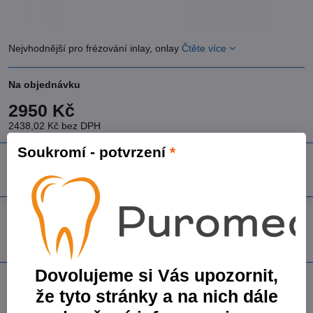
Nejvhodnější pro frézování inlay, onlay
Čtěte více
Na objednávku
2950 Kč
2438,02 Kč
bez DPH
Soukromí - potvrzení
*
Do košíku
Přidat k Oblíbeným
Dotaz k produktu
Doručení
Výrobce:
Ivoclar Vivadent AG
Dovolujeme si Vás upozornit,
Popis
že tyto stránky a na nich dále
20 klinických zkušeností a více než 40 milionů náhrad