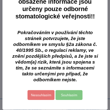
obsažené informace jsou
leucitová sklokeramika (160 MPa) pro výjimečnou estetiku
určeny pouze odborné
rozsáhlá řada odstínů a velikostí pro každého pacienta
fazety, inleje, onleje, frontální a distální korunky
stomatologické veřejnosti!!
Balení po 5 ks
Varianty:
Pokračováním v používání těchto
stránek potvrzujete, že jste
A2: IPS Empress CAD CEREC/inLab Multi A2 C14/5
odborníkem ve smyslu §2a zákona č.
A3: IPS Empress CAD CEREC/inLab Multi A3 C14/5
40/1995 Sb., o regulaci reklamy, ve
znění pozdějších předpisů, a že jste si
K objednávce vepište typ, který objednáváte.
vědom(a) rizik, která jsou spojena s
Více z kategorie
tím, že se seznámíte s informacemi
takto určenými pro případ, že
Výplně
Otiskování
Spotřební materiál
odborníkem nejste.
Fixační materiály
Ivoclar Vivadent
Provizoria
Doplňkový sortiment
Nesouhlasím
Souhlasím
Předchozí produkt
Následující produkt