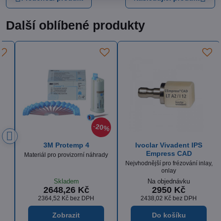
Další oblíbené produkty
20%
Itena DentoCrown HD
3M Protemp 4
C&B materiál na dočasné
Materiál pro provizorní náhrady
protetické práce
Skladem
Skladem
2341,29 Kč
2648,26 Kč
2090,43 Kč
bez DPH
2364,52 Kč
bez DPH
Zobrazit
Zobrazit