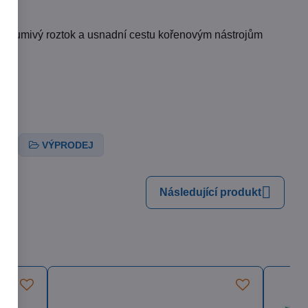
í šumivý roztok a usnadní cestu kořenovým nástrojům
al
VÝPRODEJ
Následující produkt
385 Kč
79%
eka Nitrile Exam Gloves
pudrové oboustranné nitrilové rukavice,
 ks