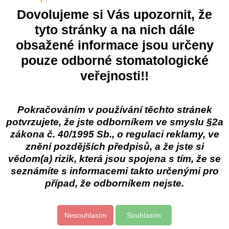
Dovolujeme si Vás upozornit, že
činidlo při mechanickém a chemickém opracování kanálku
 maximálního výsledku se používá s chlornanem sodným, vytvoř
tyto stránky a na nich dále
o kořenového kanálku
obsažené informace jsou určeny
ní účinek
pouze odborné stomatologické
veřejnosti!!
ka
egorie
Spotřební materiál
Endodoncie
Incident
Pokračováním v používání těchto stránek
potvrzujete, že jste odborníkem ve smyslu §2a
zákona č. 40/1995 Sb., o regulaci reklamy, ve
 produkt
znění pozdějších předpisů, a že jste si
vědom(a) rizik, která jsou spojena s tím, že se
seznámíte s informacemi takto určenými pro
47%
líbené produkty
případ, že odborníkem nejste.
Zhermack Zeta 3
Eur
ent
Dezinfekce povrchů
Bez
Nesouhlasím
Souhlasím
100