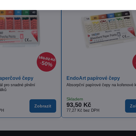
Skladem
Skl
č
od 269 Kč
79
Zobrazit
Zobrazit
PH
od 222,31 Kč
bez DPH
70,
 Latex zelený/modrý
Itena Dentoclic předvrtávač
atexové blány nejvyšší kvality
Předvrtávače pro čepy Dentoclic
vku
Skladem
382 Kč
Zobrazit
z DPH
315,70 Kč
bez DPH