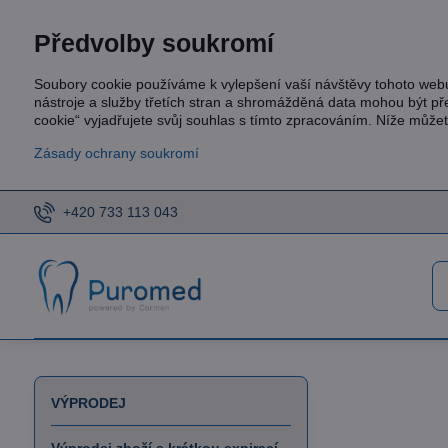
Předvolby soukromí
Soubory cookie používáme k vylepšení vaší návštěvy tohoto web
nástroje a služby třetích stran a shromážděná data mohou být p
cookie“ vyjadřujete svůj souhlas s tímto zpracováním. Níže může
Zásady ochrany soukromí
+420 733 113 043
VÝPRODEJ