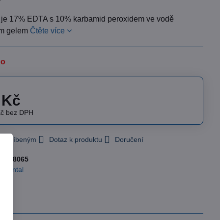
je 17% EDTA s 10% karbamid peroxidem ve vodě
ým gelem
Čtěte více
no
 Kč
Kč
bez DPH
 k Oblíbeným
Dotaz k produktu
Doručení
slo:
8065
cidental