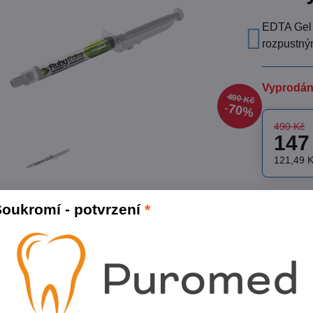
EDTA Gel 
rozpustn
Vyprodá
490 Kč
70%
490 Kč
147
121,49 
Přidat
oukromí - potvrzení
*
Skladové čí
Výrobce:
In
Popis