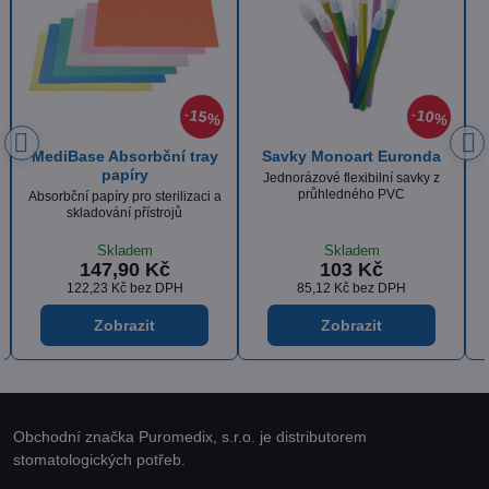
10%
44%
rt Euronda
MediBase Vatové válečky
Univerzální profyl
sací kanyla
ibilní savky z
Dentální válečky sterilizovatelné
ého PVC
v autoklávu, 300 g
Profylaktická kanyla š
dem
Skladem
Vyprodáno
 Kč
119 Kč
469 Kč
bez DPH
98,35 Kč
bez DPH
387,60 Kč
bez 
zit
Zobrazit
Zobrazit
Obchodní značka Puromedix, s.r.o. je distributorem
stomatologických potřeb.