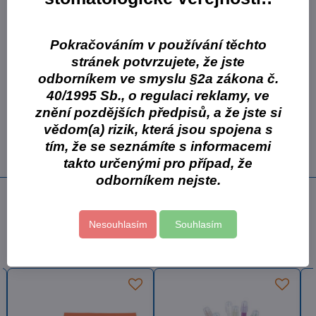
namířit přesně na zuby a odsát
přisávání vzduchu Protect zajišťuje maximální ochranu před
refluxem ze systému sání
Pokračováním v používání těchto
stránek potvrzujete, že jste
Varianty balení:
odborníkem ve smyslu §2a zákona č.
4ks
40/1995 Sb., o regulaci reklamy, ve
Více z kategorie
znění pozdějších předpisů, a že jste si
vědom(a) rizik, která jsou spojena s
Dürr
Dezinfekce a ochrana
tím, že se seznámíte s informacemi
Savky, kelímky, gázy
VÝPRODEJ
takto určenými pro případ, že
odborníkem nejste.
Předchozí produkt
Následující produkt
Nesouhlasím
Souhlasím
Další oblíbené produkty