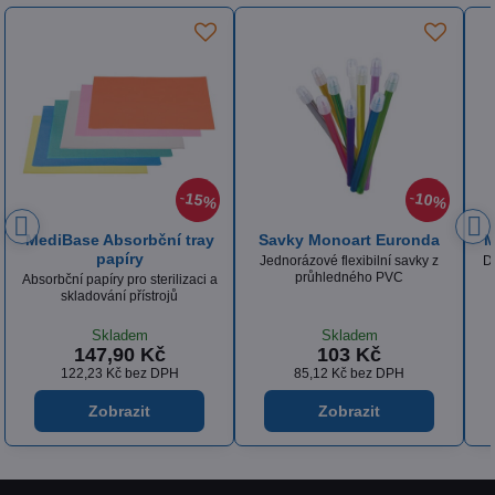
44%
30%
MediBase Vatové válečky
Univerzální profylaktická
sací kanyla
Dentální válečky sterilizovatelné
v autoklávu, 300 g
Profylaktická kanyla šedá, 4 ks
Skladem
Vyprodáno
119 Kč
469 Kč
98,35 Kč
bez DPH
387,60 Kč
bez DPH
Zobrazit
Zobrazit