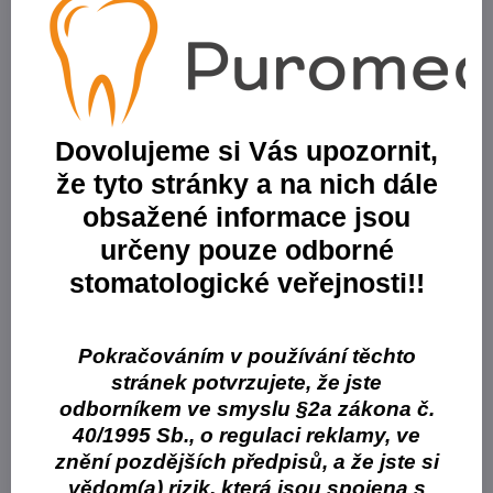
103 Kč
85,12 Kč
bez DPH
Varianta:
Euronda savky fialové, 100 ks
Skladové číslo:
400089F
Na objednávku
Dovolujeme si Vás upozornit,
115 Kč
103 Kč
že tyto stránky a na nich dále
85,12 Kč
bez DPH
obsažené informace jsou
Varianta:
Euronda savky limetka, 100 ks
určeny pouze odborné
Skladové číslo:
400089L
stomatologické veřejnosti!!
Skladem
115 Kč
103 Kč
85,12 Kč
bez DPH
Pokračováním v používání těchto
stránek potvrzujete, že jste
Varianta:
Euronda savky modré, 100 ks
odborníkem ve smyslu §2a zákona č.
Skladové číslo:
400089M
40/1995 Sb., o regulaci reklamy, ve
Skladem
znění pozdějších předpisů, a že jste si
115 Kč
vědom(a) rizik, která jsou spojena s
103 Kč