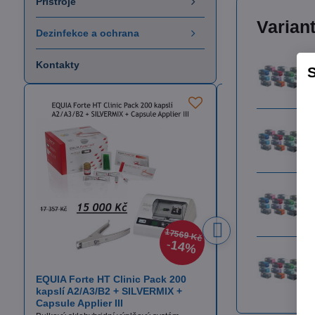
Přístroje
Varian
Dezinfekce a ochrana
Kontakty
S
17569 Kč
14%
EQUIA Forte HT Clinic Pack 200
Itena TotalCem
kapslí A2/A3/B2 + SILVERMIX +
Definitivní fixační cem
Capsule Applier III