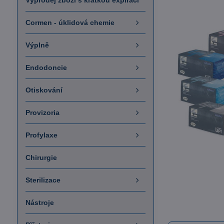
Výprodej zboží s krátkou expirací
Cormen - úklidová chemie
Výplně
Endodoncie
Otiskování
Provizoria
Profylaxe
Chirurgie
Sterilizace
Nástroje