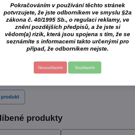
Pokračováním v používání těchto stránek
Skladem
Skl
potvrzujete, že jste odborníkem ve smyslu §2a
č
od 269 Kč
79
Popis
Zobrazit
Zobrazit
zákona č. 40/1995 Sb., o regulaci reklamy, ve
PH
od 222,31 Kč
bez DPH
70,
znění pozdějších předpisů, a že jste si
vědom(a) rizik, která jsou spojena s tím, že se
gienické balení s opakovaně uzavíratelným systémem
seznámíte s informacemi takto určenými pro
 napomáhá lepší absorbci, fólie chrání spolehlivě pacientův odě
případ, že odborníkem nejste.
x 45 cm
 ks
Nesouhlasím
Souhlasím
egorie
Dezinfekce a ochrana
Savky, kelímky, gázy
 produkt
líbené produkty