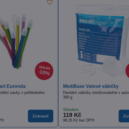
674 Kč
30%
ální profylaktická sací kanyla
Roušky Monoart Towel-
ická kanyla šedá, 4 ks
Kvalitní ochranné roušky pro pac
celulózy se spodní nepropustno
polyetylenovou vrstvou
no
Na objednávku
č
740 Kč
Zobrazit
Kč
bez DPH
611,57 Kč
bez DPH