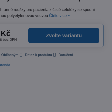
chranné roušky pro pacienta z čisté celulózy se spodní
nou polyetylenovou vrstvou
Čtěte více
 Kč
Zvolte variantu
Kč
bez DPH
 k Oblíbeným
Dotaz k produktu
Doručení
uronda