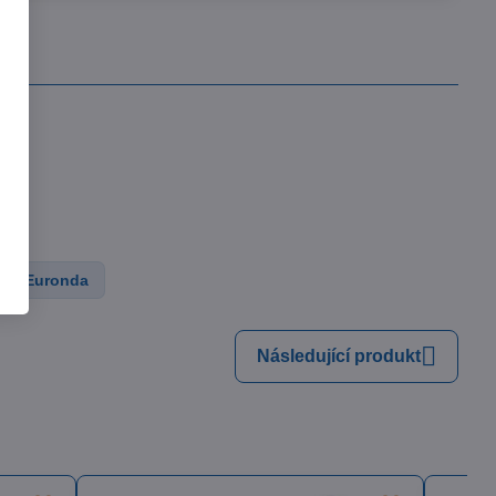
adem
 Kč
Zobrazit
54 Kč
bez DPH
v
Euronda
Následující produkt