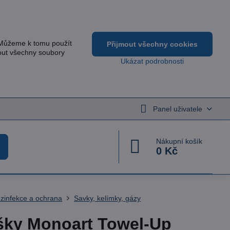
 Můžeme k tomu použít
Přijmout všechny cookies
out všechny soubory
Ukázat podrobnosti
Panel uživatele
Nákupní košík
0 Kč
zinfekce a ochrana
Savky, kelímky, gázy
ky Monoart Towel-Up