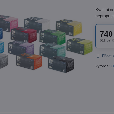
Kvalitní o
nepropust
740
611,57 
Přidat
Výrobce:
E