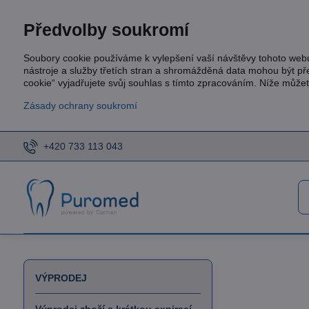
Předvolby soukromí
Soubory cookie používáme k vylepšení vaší návštěvy tohoto web
nástroje a služby třetích stran a shromážděná data mohou být p
cookie“ vyjadřujete svůj souhlas s tímto zpracováním. Níže může
Zásady ochrany soukromí
+420 733 113 043
VÝPRODEJ