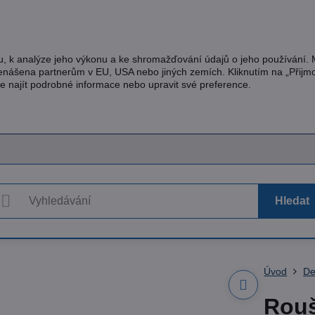
u, k analýze jeho výkonu a ke shromažďování údajů o jeho používání.
řenášena partnerům v EU, USA nebo jiných zemích. Kliknutím na „Přijm
te najít podrobné informace nebo upravit své preference.
Hledat
Úvod
De
Rouš