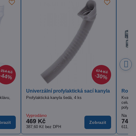
Up
Tampony Linon sterilní
ienta z čisté
Stáčené gázové tampony z bělených
u
bavlněných vláken, sterilní
Skladem
od 12,66 Kč
Zobrazit
Zobrazit
od 11,30 Kč
bez DPH