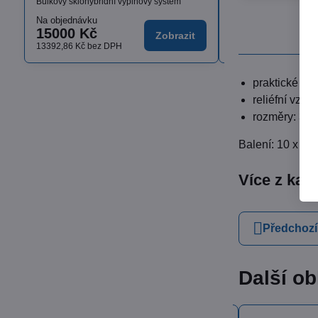
Bulkový sklohybridní výplňový systém
Na objednávku
Skladem
15000 Kč
od 1636,17 K
Zobrazit
13392,86 Kč
bez DPH
od 1460,87 Kč
bez D
praktické hy
reliéfní vzor
rozměry: 33 
Balení: 10 x 50
Více z kat
Předchozí
Další ob